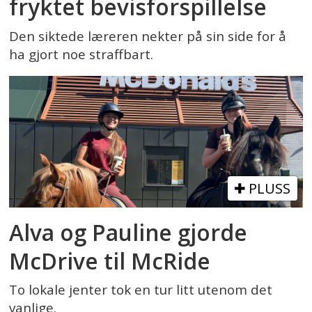
fryktet bevisforspillelse
Den siktede læreren nekter på sin side for å
ha gjort noe straffbart.
PLUSS
Alva og Pauline gjorde
McDrive til McRide
To lokale jenter tok en tur litt utenom det
vanlige.