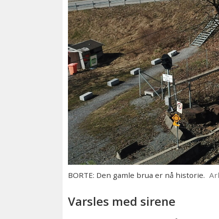
BORTE: Den gamle brua er nå historie.
Ar
Varsles med sirene