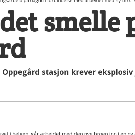
ngsarbeid på dagtid i forbindelse med arbeidet med ny bro.
 det smelle 
rd
 Oppegård stasjon krever eksplosiv 
vet i helgen, går arbeidet med den nye broen inn i en ny