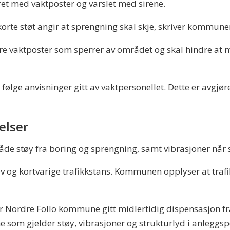
ret med vaktposter og varslet med sirene.
orte støt angir at sprengning skal skje, skriver kommunen
e vaktposter som sperrer av området og skal hindre at 
 følge anvisninger gitt av vaktpersonellet. Dette er avgjø
elser
e støy fra boring og sprengning, samt vibrasjoner når s
tøv og kortvarige trafikkstans. Kommunen opplyser at trafik
 Nordre Follo kommune gitt midlertidig dispensasjon fr
om gjelder støy, vibrasjoner og strukturlyd i anleggsp