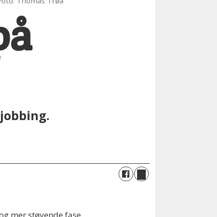
Foto: Thomas Trøa
på
jobbing.
 og mer støyende fase.