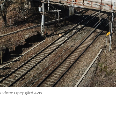
kivfoto: Opepgård Avis