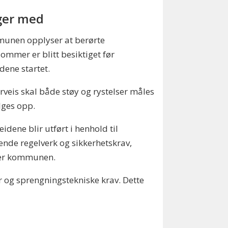
ger med
unen opplyser at berørte
ommer er blitt besiktiget før
dene startet.
veis skal både støy og rystelser måles
lges opp.
eidene blir utført i henhold til
ende regelverk og sikkerhetskrav,
ver kommunen.
r og sprengningstekniske krav. Dette