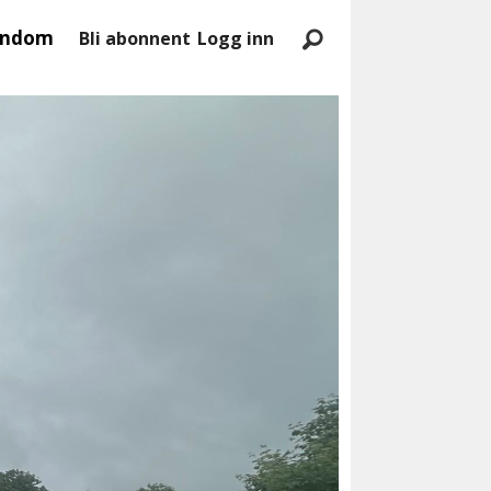
endom
Bli abonnent
Logg inn