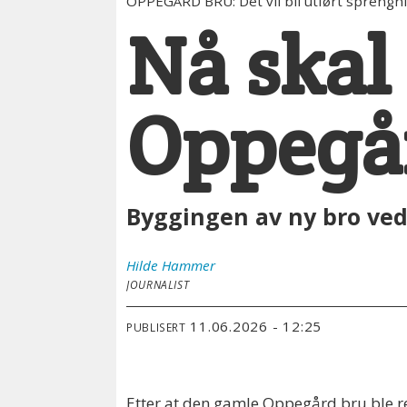
OPPEGÅRD BRU: Det vil bli utført sprengni
Nå skal
Oppegå
Byggingen av ny bro ved
Hilde
Hammer
JOURNALIST
11.06.2026 - 12:25
PUBLISERT
Etter at den gamle Oppegård bru ble re