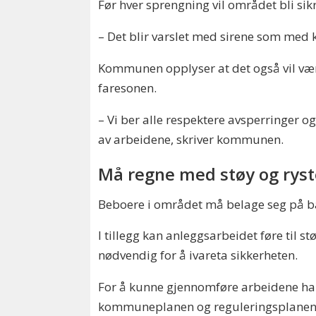
Før hver sprengning vil området bli sik
– Det blir varslet med sirene som med k
Kommunen opplyser at det også vil vær
faresonen.
– Vi ber alle respektere avsperringer og
av arbeidene, skriver kommunen.
Må regne med støy og ryst
Beboere i området må belage seg på båd
I tillegg kan anleggsarbeidet føre til s
nødvendig for å ivareta sikkerheten.
For å kunne gjennomføre arbeidene har
kommuneplanen og reguleringsplanene s