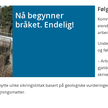
Føl
Nå begynner
Komm
bråket. Endelig!
eiend
arbei
Under
og fø
– Arb
gjeld
skri
tte ulike sikringstiltak basert på geologiske vurderinge
gningsmatter.