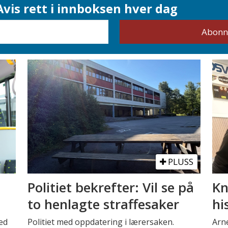
vis rett i innboksen hver dag
PLUSS
Politiet bekrefter: Vil se på
Kn
to henlagte straffesaker
hi
ed
Politiet med oppdatering i lærersaken.
Arne