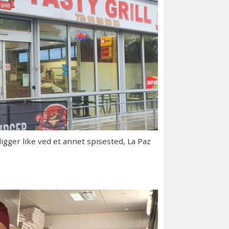
ger like ved et annet spisested, La Paz