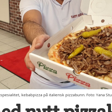
pesialitet, kebabpizza på italiensk pizzabunn. Foto: Yana St
med nytt pizz