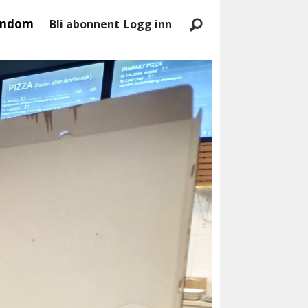
endom
Bli abonnent
Logg inn