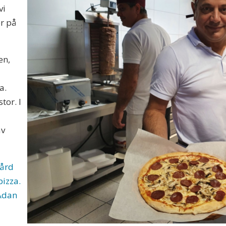
vi
or på
en,
a.
tor. I
av
gård
pizza.
 Adan