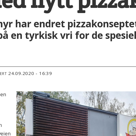
emyr har endret pizzakonsepte
på en tyrkisk vri for de spesie
24.09.2020 - 16:39
TERT
den
m
veien