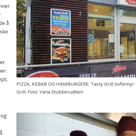
nner
r
de å
iske
et
er.
ept,
PIZZA, KEBAB OG HAMBURGERE: Tasty Grill Sofiemyr lig
Grill. Foto: Yana Stubberudlien
 og
på