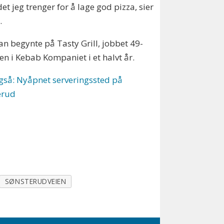
det jeg trenger for å lage god pizza, sier
.
an begynte på Tasty Grill, jobbet 49-
en i Kebab Kompaniet i et halvt år.
gså: Nyåpnet serveringssted på
erud
SØNSTERUDVEIEN