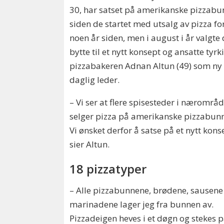
30, har satset på amerikanske pizzabu
siden de startet med utsalg av pizza fo
noen år siden, men i august i år valgte 
bytte til et nytt konsept og ansatte tyrk
pizzabakeren Adnan Altun (49) som ny
daglig leder.
–
Vi ser at flere spisesteder i nærområd
selger pizza på amerikanske pizzabunn
Vi ønsket derfor å satse på et nytt kons
sier Altun.
18 pizzatyper
– Alle pizzabunnene, brødene, sausene
marinadene lager jeg fra bunnen av.
Pizzadeigen heves i et døgn og stekes 