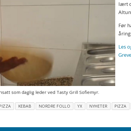
lært 
Altun
Før h
åring
Les o
Grev
att som daglig leder ved Tasty Grill Sofiemyr.
PIZZA
KEBAB
NORDRE FOLLO
YX
NYHETER
PIZZA