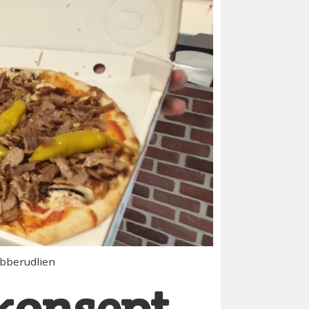
ubberudlien
akonsept