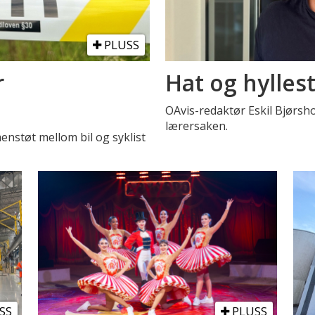
PLUSS
r
Hat og hylles
OAvis-redaktør Eskil Bjørsh
lærersaken.
menstøt mellom bil og syklist
SS
PLUSS