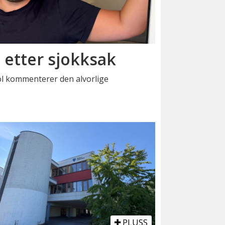
t etter sjokksak
ol kommenterer den alvorlige
PLUSS