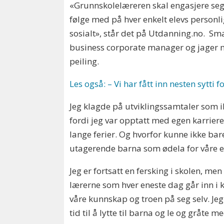
«Grunnskolelæreren skal engasjere seg 
følge med på hver enkelt elevs personli
sosialt», står det på Utdanning.no. Sma
business corporate manager og jager 
peiling.
Les også: – Vi har fått inn nesten sytt
Jeg klagde på utviklingssamtaler som 
fordi jeg var opptatt med egen karrier
lange ferier. Og hvorfor kunne ikke bar
utagerende barna som ødela for våre 
Jeg er fortsatt en fersking i skolen, men d
lærerne som hver eneste dag går inn i 
våre kunnskap og troen på seg selv. Jeg
tid til å lytte til barna og le og gråte