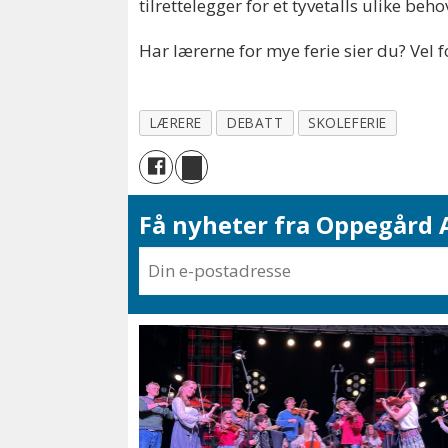
tilrettelegger for et tyvetalls ulike be
Har lærerne for mye ferie sier du? Vel fo
LÆRERE
DEBATT
SKOLEFERIE
Få nyheter fra Oppegård A