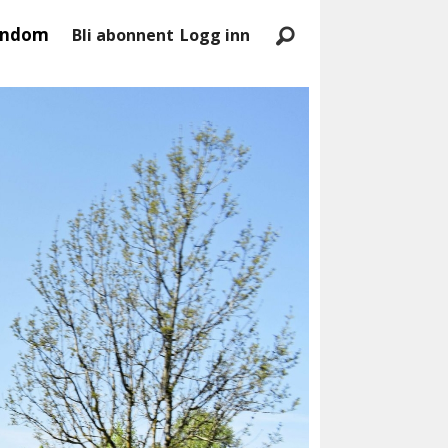
endom
Bli abonnent
Logg inn