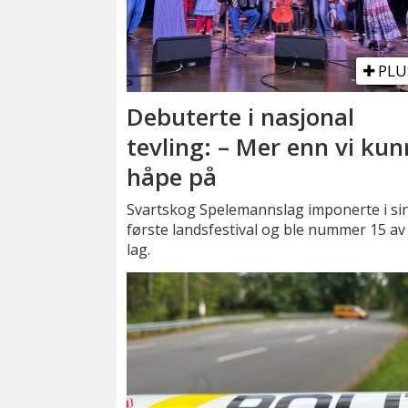
PLU
Debuterte i nasjonal
tevling: – Mer enn vi ku
håpe på
Svartskog Spelemannslag imponerte i si
første landsfestival og ble nummer 15 av
lag.