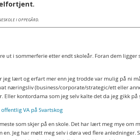
elfortjent.
NESKOLE I OPPEGÅRD.
 ut i sommerferie etter endt skoleår. Foran dem ligger sy
r jeg lært og erfart mer enn jeg trodde var mulig på ni m
t næringsliv (business/corporate/strategic/ett eller anne
. Eller kontordama som jeg selv kalte det da jeg gikk på 
offentlig VA på Svartskog
t meste som skjer på en skole. Det har lært meg mye om 
m en. Jeg har møtt meg selv i døra ved flere anledninger. 