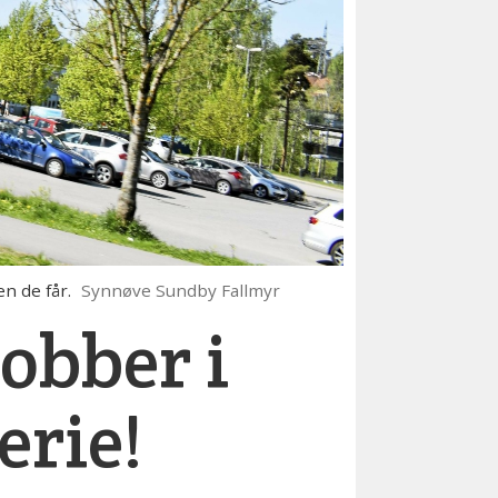
n de får.
Synnøve Sundby Fallmyr
jobber i
erie!