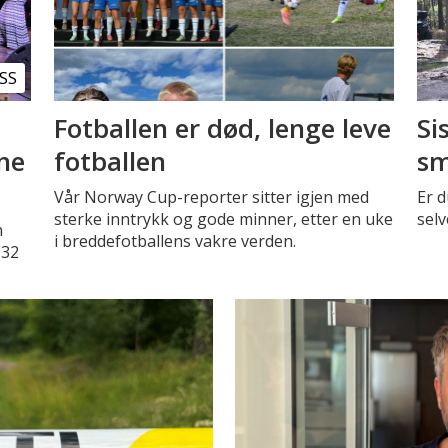
SS
Fotballen er død, lenge leve
Si
nne
fotballen
sm
Vår Norway Cup-reporter sitter igjen med
Er d
sterke inntrykk og gode minner, etter en uke
selv
n
i breddefotballens vakre verden.
 32