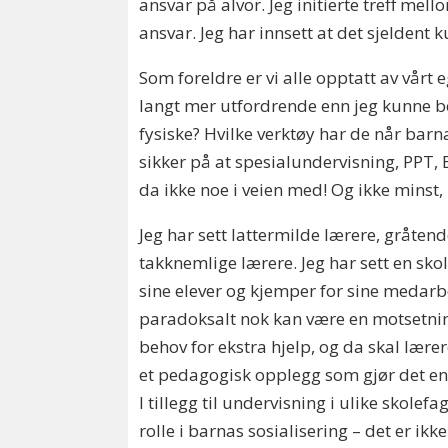
ansvar på alvor. Jeg initierte treff me
ansvar. Jeg har innsett at det sjelden
Som foreldre er vi alle opptatt av vårt 
langt mer utfordrende enn jeg kunne beg
fysiske? Hvilke verktøy har de når barn
sikker på at spesialundervisning, PPT, 
da ikke noe i veien med! Og ikke minst, 
Jeg har sett lattermilde lærere, gråtend
takknemlige lærere. Jeg har sett en sk
sine elever og kjemper for sine medar
paradoksalt nok kan være en motsetnin
behov for ekstra hjelp, og da skal lærer
et pedagogisk opplegg som gjør det enk
I tillegg til undervisning i ulike skolefa
rolle i barnas sosialisering – det er ikk