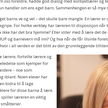
llom oss foreldre, hadde god dialog med kontaktlærer og t
t kun handler om ens eget barn. Sammenhengen er så mye 
eget barns ve og vel – det skulle bare mangle. En lærer er o
ripe. For hvilke verktøy har læreren til disposisjon når b
a ikke har det bra hjemme? Eller sliter med å lære det de
BUP og barnevern må inn? Og hva når de får illsinte foreld
hvor i all verden er det blitt av den grunnleggende tilliten
e lærere, fortvilte lærere og
oleledelse som kjemper for
beidere – noe som
g iblant. Noen elever har
en bidra til å lage
lere for disse barna å lære.
g spiller læreren en viktig
e småtterier.