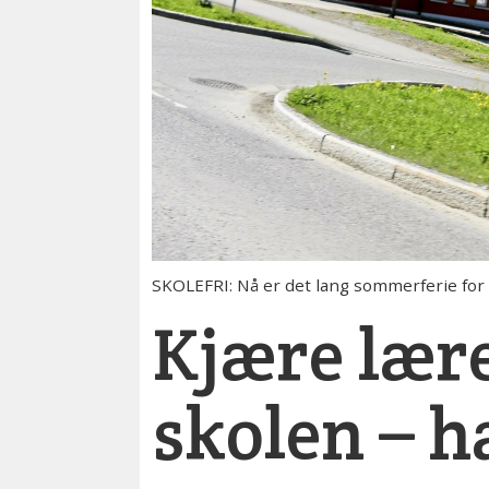
SKOLEFRI: Nå er det lang sommerferie for b
Kjære lære
skolen – ha