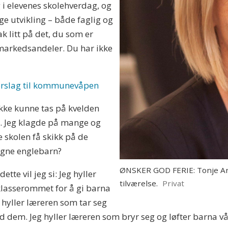
i elevenes skolehverdag, og
ge utvikling – både faglig og
k litt på det, du som er
markedsandeler. Du har ikke
i forslag til kommunevåpen
ikke kunne tas på kvelden
e. Jeg klagde på mange og
e skolen få skikk på de
egne englebarn?
ØNSKER GOD FERIE: Tonje Ange
ette vil jeg si: Jeg hyller
tilværelse.
Privat
klasserommet for å gi barna
 hyller læreren som tar seg
 med dem. Jeg hyller læreren som bryr seg og løfter barna v