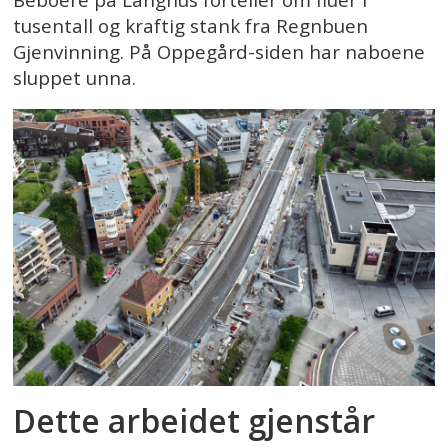
Beboere på Langhus forteller om fluer i
tusentall og kraftig stank fra Regnbuen
Gjenvinning. På Oppegård-siden har naboene
sluppet unna.
Dette arbeidet gjenstår