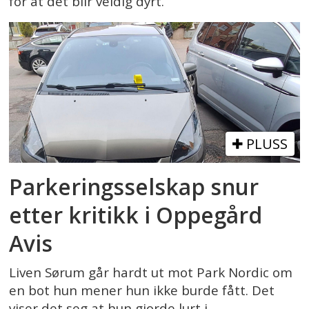
for at det blir veldig dyrt.
PLUSS
Parkeringsselskap snur
etter kritikk i Oppegård
Avis
Liven Sørum går hardt ut mot Park Nordic om
en bot hun mener hun ikke burde fått. Det
viser det seg at hun gjorde lurt i.