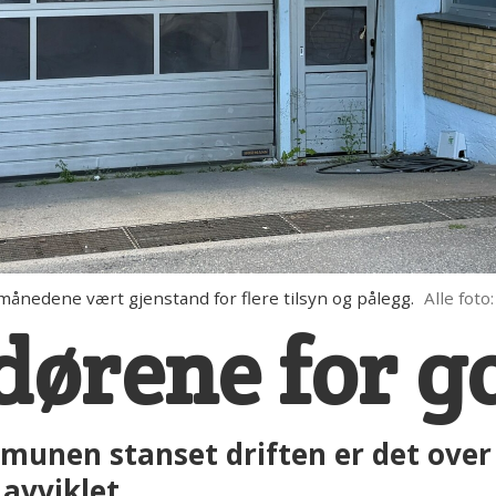
månedene vært gjenstand for flere tilsyn og pålegg.
Alle fot
dørene for g
mmunen stanset driften er det over
avviklet.