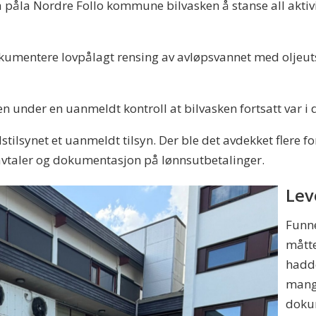
Da påla Nordre Follo kommune bilvasken å stanse all akti
okumentere lovpålagt rensing av avløpsvannet med oljeut
er en uanmeldt kontroll at bilvasken fortsatt var i drif
tilsynet et uanmeldt tilsyn. Der ble det avdekket flere fo
vtaler og dokumentasjon på lønnsutbetalinger.
Lev
Funne
mått
hadde
mangl
dokum