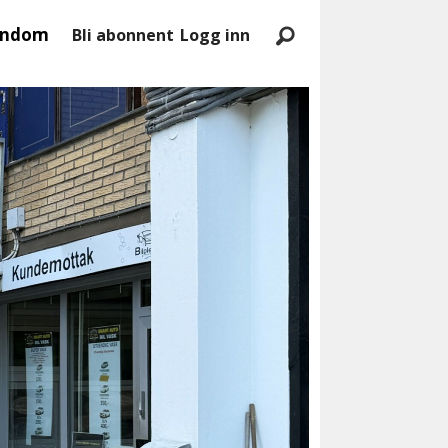
endom
Bli abonnent
Logg inn