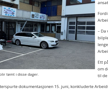
ansat
Fordi 
Arbei
– Da 
bilpl
lenge
Arbei
Ett p
om do
ir tømt i disse dager.
til d
tterspurte dokumentasjonen 15. juni, konkluderte Arbeid