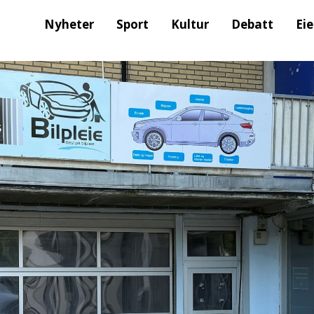
Nyheter
Sport
Kultur
Debatt
Ei