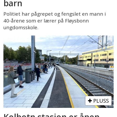
barn
Politiet har pågrepet og fengslet en mann i
40-årene som er lærer på Fløysbonn
ungdomsskole.
PLUSS
Kolbotn stasjon er åpen