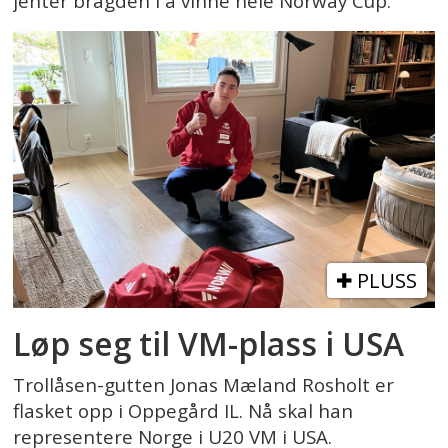
jenter bragden i å vinne hele Norway Cup.
PLUSS
Løp seg til VM-plass i USA
Trollåsen-gutten Jonas Mæland Rosholt er
flasket opp i Oppegård IL. Nå skal han
representere Norge i U20 VM i USA.