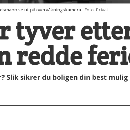
ddsmann se ut på overvåkningskamera.
Foto: Privat
r tyver ette
n redde fer
r? Slik sikrer du boligen din best muli