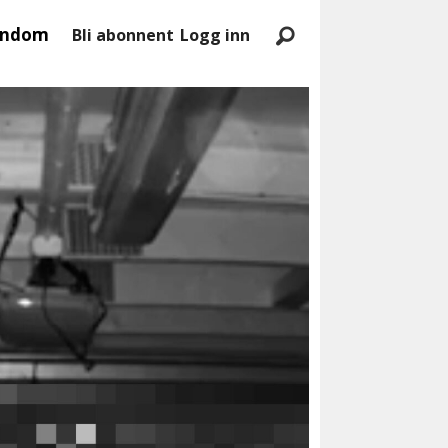
endom
Bli abonnent
Logg inn