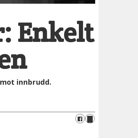
r: Enkelt
ien
g mot innbrudd.