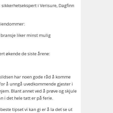
sikkerhetsekspert i Verisure, Dagfinn
e eiendommer:
e bransje liker minst mulig
ært økende de siste årene:
kildsen har noen gode råd å komme
for å unngå uvedkommende gjester i
hjem. Blant annet ved å prøve og skjule
n i det hele tatt er på ferie.
 beste tipset vi kan gi er å la det se ut