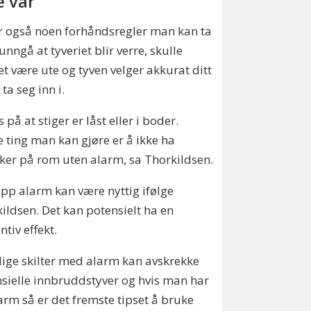
e var
r også noen forhåndsregler man kan ta
 unngå at tyveriet blir verre, skulle
et være ute og tyven velger akkurat ditt
 ta seg inn i.
s på at stiger er låst eller i boder.
 ting man kan gjøre er å ikke ha
er på rom uten alarm, sa Thorkildsen.
pp alarm kan være nyttig ifølge
ildsen. Det kan potensielt ha en
ntiv effekt.
lige skilter med alarm kan avskrekke
sielle innbruddstyver og hvis man har
arm så er det fremste tipset å bruke