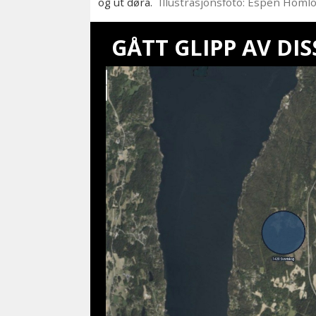
og ut døra.
Illustrasjonsfoto: Espen Homl
GÅTT GLIPP AV DIS