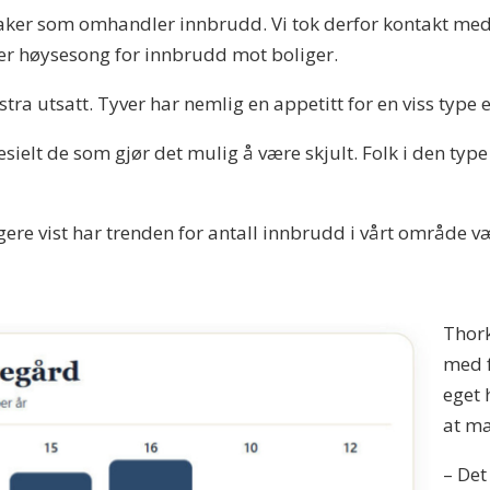
 saker som omhandler innbrudd. Vi tok derfor kontakt med 
 er høysesong for innbrudd mot boliger.
tra utsatt. Tyver har nemlig en appetitt for en viss typ
esielt de som gjør det mulig å være skjult. Folk i den typ
igere vist har trenden for antall innbrudd i vårt område v
Thor
med 
eget 
at ma
– Det