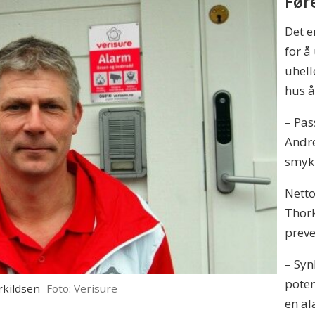
Før
Det e
for å
uhell
hus å
– Pas
Andre
smykk
Netto
Thork
preve
– Syn
poten
rkildsen
Foto: Verisure
en al