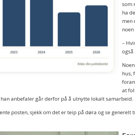
som 
ha de
men d
noen 
– Hvi
også 
Noen 
hus, 
foran
at fo
e han anbefaler går derfor på å utnytte lokalt samarbeid.
ente posten, sjekk om det er teip på døra og se generelt t