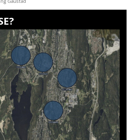
ong Gaustad
SE?