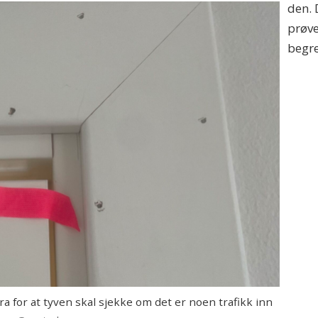
den. 
prøve
begre
a for at tyven skal sjekke om det er noen trafikk inn