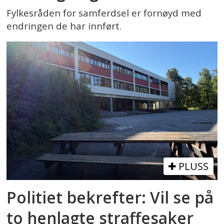
Fylkesråden for samferdsel er fornøyd med
endringen de har innført.
PLUSS
Politiet bekrefter: Vil se på
to henlagte straffesaker