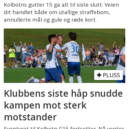
Kolbotns gutter 15 ga alt til siste slutt. Veien
dit handlet både om utallige straffebom,
annullerte mål og gule og røde kort.
PLUSS
Klubbens siste håp snudde
kampen mot sterk
motstander
Eventyret til Kolbotn G15 fortsetter. Nå venter