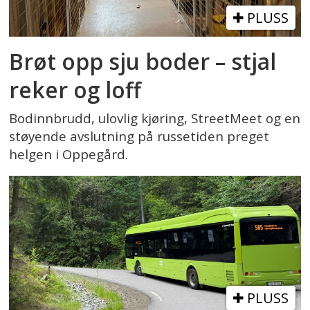
PLUSS
Brøt opp sju boder – stjal
reker og loff
Bodinnbrudd, ulovlig kjøring, StreetMeet og en
støyende avslutning på russetiden preget
helgen i Oppegård.
PLUSS