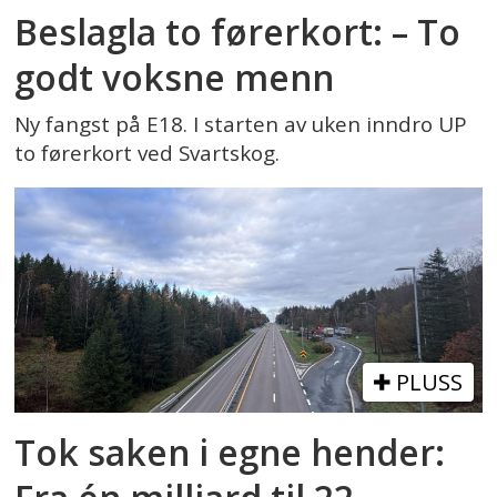
Beslagla to førerkort: – To
godt voksne menn
Ny fangst på E18. I starten av uken inndro UP
to førerkort ved Svartskog.
PLUSS
Tok saken i egne hender: