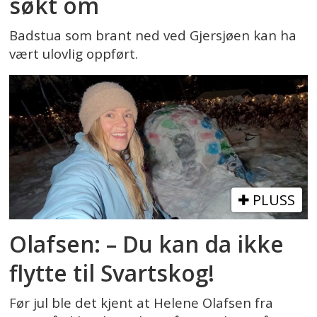
søkt om
Badstua som brant ned ved Gjersjøen kan ha
vært ulovlig oppført.
PLUSS
Olafsen: – Du kan da ikke
flytte til Svartskog!
Før jul ble det kjent at Helene Olafsen fra