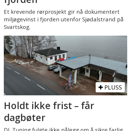
Et krevende rørprosjekt gir nå dokumentert
miljøgevinst i fjorden utenfor Sjødalstrand på
Svartskog.
PLUSS
Holdt ikke frist – får
dagbøter
DL Tuning fulgte ikke pålegg om å sikre farlig