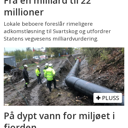
Fra én milliard til 22
millioner
Lokale beboere foreslår rimeligere
adkomstløsning til Svartskog og utfordrer
Statens vegvesens milliardvurdering.
PLUSS
På dypt vann for miljøet i
fjorden