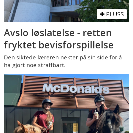
PLUSS
Avslo løslatelse - retten
fryktet bevisforspillelse
Den siktede læreren nekter på sin side for å
ha gjort noe straffbart.