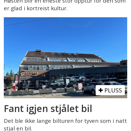
Høsten blir en eneste stor opptur for den som
er glad i kortreist kultur.
PLUSS
Fant igjen stjålet bil
Det ble ikke lange bilturen for tyven som i natt
stjal en bil.