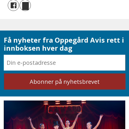
Få nyheter fra Oppegård Avis rett i
innboksen hver dag