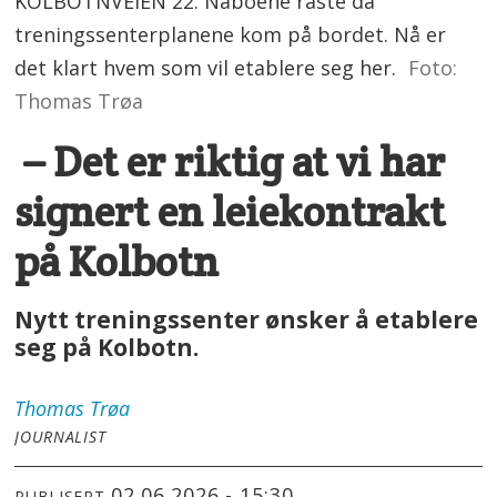
KOLBOTNVEIEN 22: Naboene raste da
treningssenterplanene kom på bordet. Nå er
det klart hvem som vil etablere seg her.
Foto:
Thomas Trøa
– Det er riktig at vi har
signert en leiekontrakt
på Kolbotn
Nytt treningssenter ønsker å etablere
seg på Kolbotn.
Thomas
Trøa
JOURNALIST
02.06.2026 - 15:30
PUBLISERT