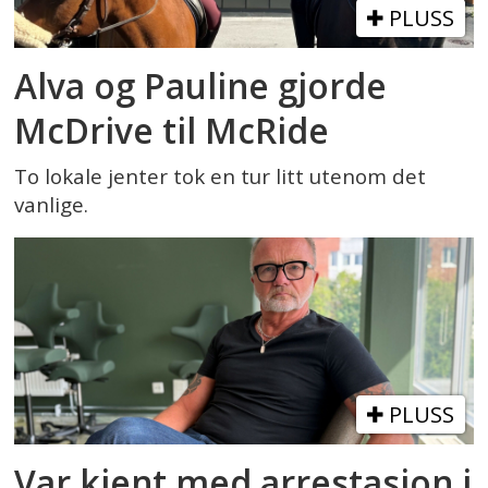
PLUSS
Alva og Pauline gjorde
McDrive til McRide
To lokale jenter tok en tur litt utenom det
vanlige.
PLUSS
Var kjent med arrestasjon i