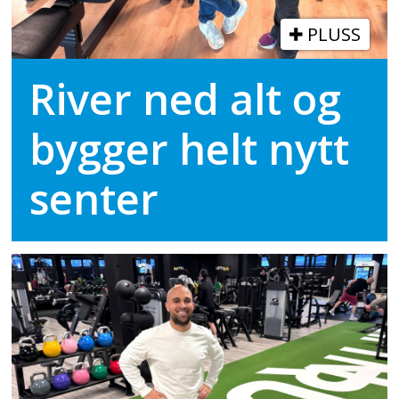
PLUSS
River ned alt og
bygger helt nytt
senter