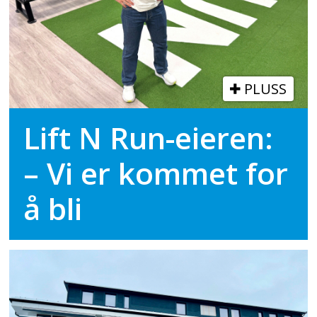
PLUSS
Lift N Run-eieren:
– Vi er kommet for
å bli