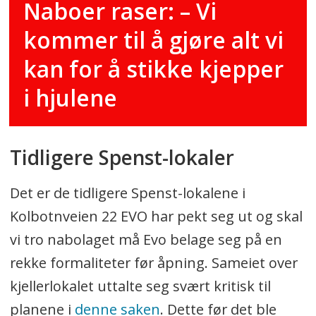
Naboer raser: – Vi
kommer til å gjøre alt vi
kan for å stikke kjepper
i hjulene
Tidligere Spenst-lokaler
Det er de tidligere Spenst-lokalene i
Kolbotnveien 22 EVO har pekt seg ut og skal
vi tro nabolaget må Evo belage seg på en
rekke formaliteter før åpning. Sameiet over
kjellerlokalet uttalte seg svært kritisk til
planene i
denne saken
. Dette før det ble