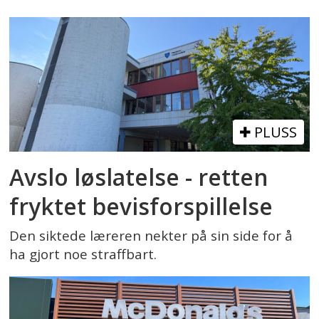
PLUSS
Avslo løslatelse - retten
fryktet bevisforspillelse
Den siktede læreren nekter på sin side for å
ha gjort noe straffbart.