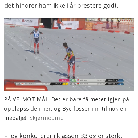
det hindrer ham ikke i år prestere godt.
PÅ VEI MOT MÅL: Det er bare få meter igjen på
oppløpssiden her, og Bye fosser inn til nok en
medalje!
Skjermdump
– Jeg konkurerer i klassen B3 og er sterkt