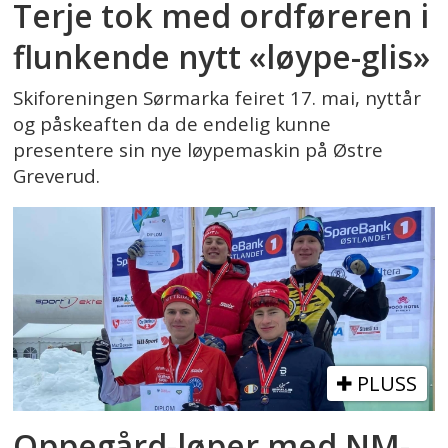
Terje tok med ordføreren i
flunkende nytt «løype-glis»
Skiforeningen Sørmarka feiret 17. mai, nyttår
og påskeaften da de endelig kunne
presentere sin nye løypemaskin på Østre
Greverud.
PLUSS
Oppegård-løper med NM-