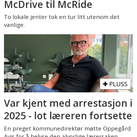
McDrive til McRide
To lokale jenter tok en tur litt utenom det
vanlige.
PLUSS
Var kjent med arrestasjon i
2025 - lot læreren fortsette
En preget kommunedirektør møtte Oppegård
Avis for å belyse den alvorlige lærersaken.