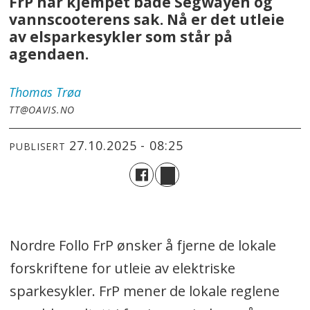
FrP har kjempet både Segwayen og
vannscooterens sak. Nå er det utleie
av elsparkesykler som står på
agendaen.
Thomas
Trøa
TT@OAVIS.NO
27.10.2025 - 08:25
PUBLISERT
Nordre Follo FrP ønsker å fjerne de lokale
forskriftene for utleie av elektriske
sparkesykler. FrP mener de lokale reglene