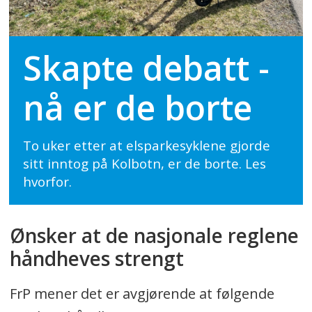
Skapte debatt -
nå er de borte
To uker etter at elsparkesyklene gjorde
sitt inntog på Kolbotn, er de borte. Les
hvorfor.
Ønsker at de nasjonale reglene
håndheves strengt
FrP mener det er avgjørende at følgende