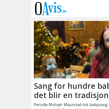
Emne:
babysang
Sang for hundre bab
det blir en tradisjon
Pernille Molvær Maurstad tok babysang ti