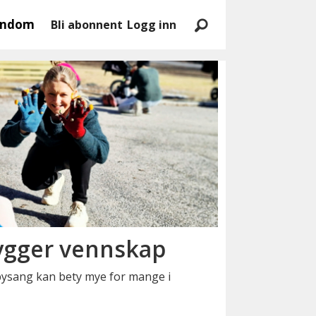
endom
Bli abonnent
Logg inn
ygger vennskap
bysang kan bety mye for mange i