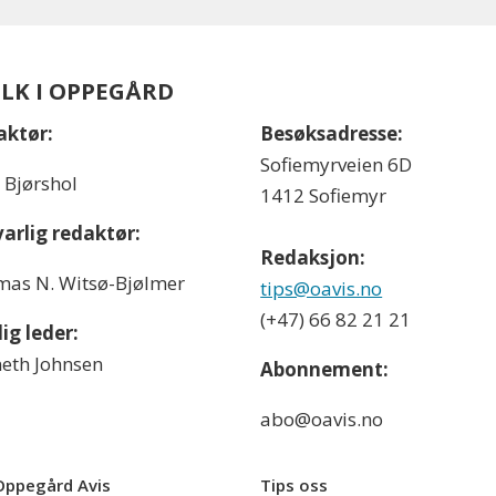
OLK I OPPEGÅRD
aktør:
Besøksadresse:
Sofiemyrveien 6D
l Bjørshol
1412 Sofiemyr
arlig redaktør:
Redaksjon:
as N. Witsø-Bjølmer
tips@oavis.no
(+47) 66 82 21 21
ig leder:
eth Johnsen
Abonnement:
abo@oavis.no
ppegård Avis
Tips oss