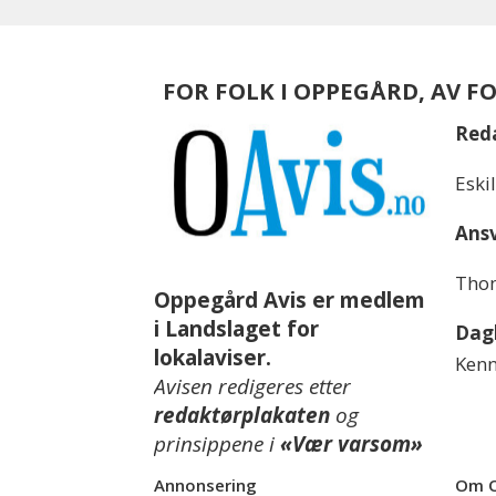
FOR FOLK I OPPEGÅRD, AV F
Red
Eski
Ansv
Thom
Oppegård Avis er medlem
i Landslaget for
Dagl
lokalaviser.
Kenn
Avisen redigeres etter
redaktørplakaten
og
prinsippene i
«Vær varsom»
Annonsering
Om O