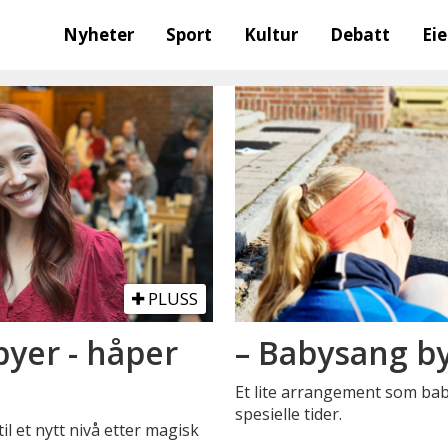
Nyheter
Sport
Kultur
Debatt
Ei
PLUSS
yer - håper
– Babysang b
Et lite arrangement som ba
spesielle tider.
l et nytt nivå etter magisk