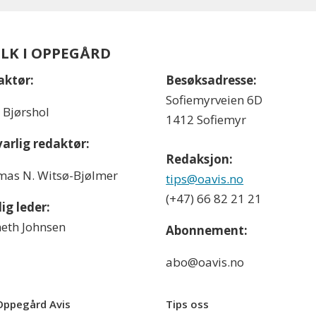
OLK I OPPEGÅRD
aktør:
Besøksadresse:
Sofiemyrveien 6D
l Bjørshol
1412 Sofiemyr
arlig redaktør:
Redaksjon:
as N. Witsø-Bjølmer
tips@oavis.no
(+47) 66 82 21 21
ig leder:
eth Johnsen
Abonnement:
abo@oavis.no
ppegård Avis
Tips oss