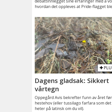
debattinnlegget sine erfaringer med å v
hvordan det oppleves at Pride-flagget ble
PLU
Dagens gladsak: Sikkert
vårtegn
Oppegård Avis bekrefter funn av året fø
hestehov (eller tussilago farfara som det
heter på latinsk om du vil).