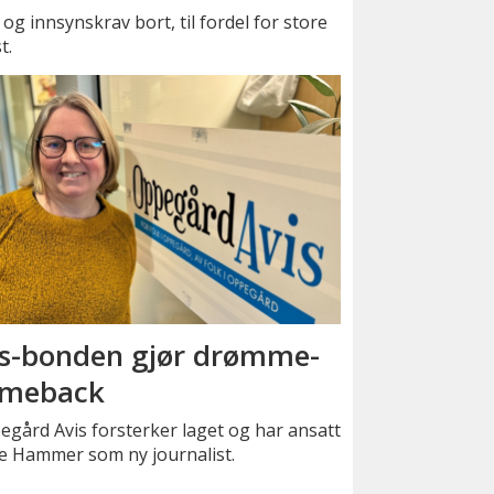
g innsynskrav bort, til fordel for store
t.
s-bonden gjør drømme-
meback
gård Avis forsterker laget og har ansatt
e Hammer som ny journalist.