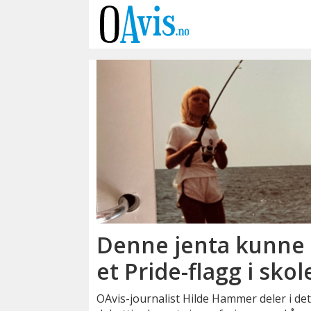
Emne:
hilde
hammer
Denne jenta kunne 
et Pride-flagg i sko
OAvis-journalist Hilde Hammer deler i de