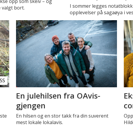
okse opp som skeiv – og
I sommer legges notatblokk o
 valgt bort.
opplevelser på sagaøya i ves
SS
En julehilsen fra OAvis-
Ek
gjengen
co
rste
En hilsen og en stor takk fra din suverent
Oppe
mest lokale lokalavis.
Hild