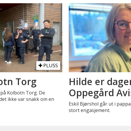
PLUSS
otn Torg
Hilde er dage
Oppegård Avi
på Kolbotn Torg. De
 det ikke var snakk om en
Eskil Bjørshol går ut i pa
stort engasjement.