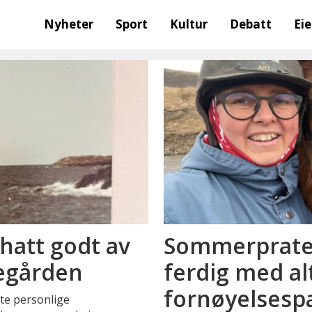
Nyheter
Sport
Kultur
Debatt
Ei
hatt godt av
Sommerpraten
legården
ferdig med al
fornøyelsesp
tte personlige