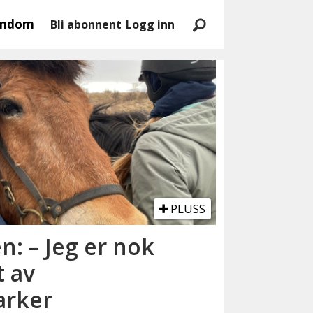
endom
Bli abonnent
Logg inn
PLUSS
: – Jeg er nok
t av
arker