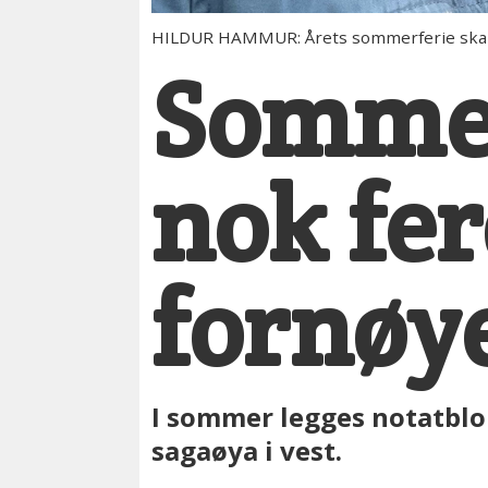
HILDUR HAMMUR: Årets sommerferie skal bl
Sommer
nok fer
fornøy
I sommer legges notatblok
sagaøya i vest.