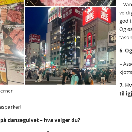
– Van
veldi
god t
Og øs
fason
6. O
– Ass
kjøtt
7. Hv
jerner!
til i
sesparker!
e på dansegulvet – hva velger du?