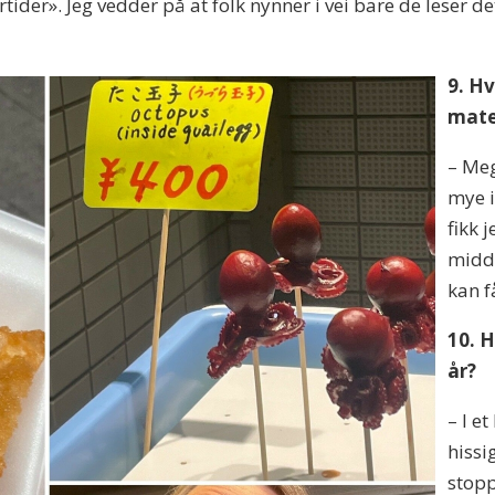
r». Jeg vedder på at folk nynner i vei bare de leser de
9. Hv
mat
– Meg
mye i
fikk 
midda
kan f
10. H
år?
– I et
hissi
stopp