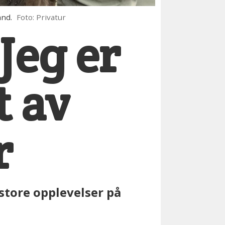
and.
Foto: Privatur
Jeg er
t av
r
 store opplevelser på