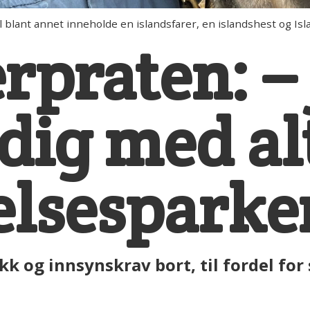
ant annet inneholde en islandsfarer, en islandshest og Isl
praten: – 
dig med al
elsesparke
k og innsynskrav bort, til fordel for