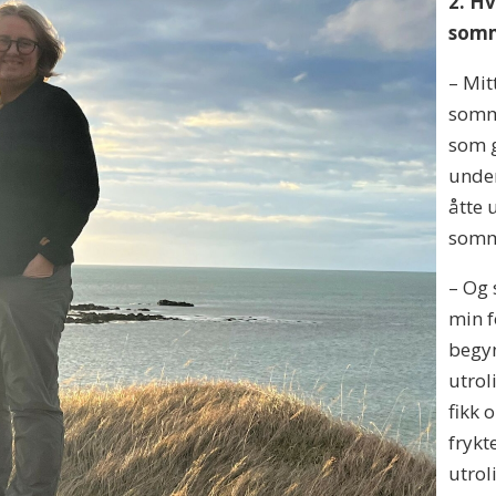
2. Hv
som
– Mi
somme
som g
under
åtte 
somm
– Og 
min f
begyn
utrol
fikk 
frykt
utrol