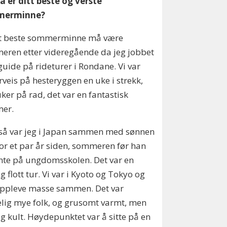
a er ditt beste og verste
merminne?
tt beste sommerminne må være
ren etter videregående da jeg jobbet
uide på rideturer i Rondane. Vi var
veis på hesteryggen en uke i strekk,
uker på rad, det var en fantastisk
er.
så var jeg i Japan sammen med sønnen
or et par år siden, sommeren før han
te på ungdomsskolen. Det var en
ig flott tur. Vi var i Kyoto og Tokyo og
oppleve masse sammen. Det var
elig mye folk, og grusomt varmt, men
ig kult. Høydepunktet var å sitte på en