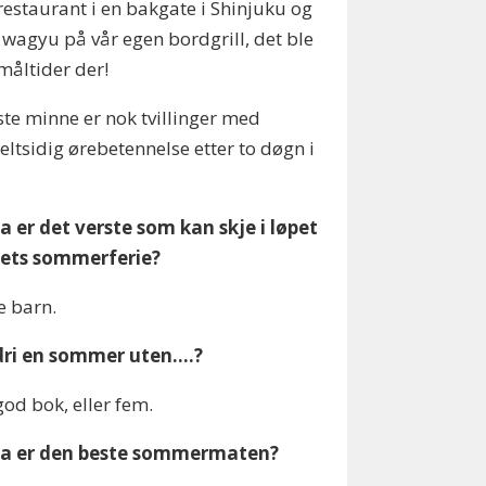
 restaurant i en bakgate i Shinjuku og
e wagyu på vår egen bordgrill, det ble
 måltider der!
ste minne er nok tvillinger med
ltsidig ørebetennelse etter to døgn i
a er det verste som kan skje i løpet
rets sommerferie?
e barn.
ldri en sommer uten….?
god bok, eller fem.
va er den beste sommermaten?