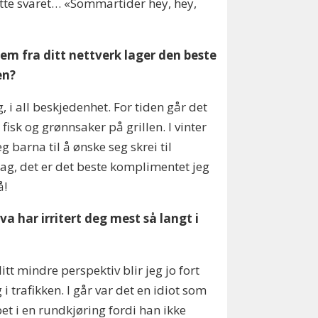
tte svaret… «Sommartider hey, hey,
em fra ditt nettverk lager den beste
en?
, i all beskjedenhet. For tiden går det
 fisk og grønnsaker på grillen. I vinter
jeg barna til å ønske seg skrei til
g, det er det beste komplimentet jeg
å!
va har irritert deg mest så langt i
 litt mindre perspektiv blir jeg jo fort
g i trafikken. I går var det en idiot som
et i en rundkjøring fordi han ikke