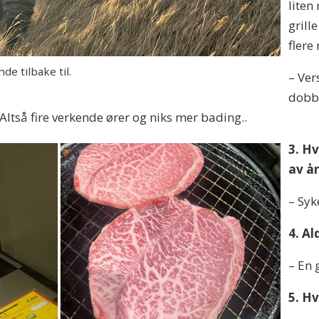
liten
grill
flere
de tilbake til.
– Ver
dobbe
ltså fire verkende ører og niks mer bading..
3. Hv
av å
– Syk
4. A
– En 
5. H