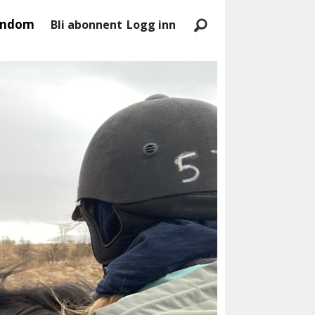
endom
Bli abonnent
Logg inn