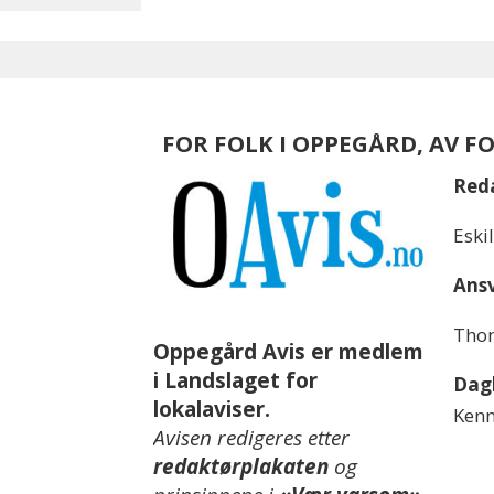
FOR FOLK I OPPEGÅRD, AV F
Red
Eski
Ansv
Thom
Oppegård Avis er medlem
i Landslaget for
Dagl
lokalaviser.
Kenn
Avisen redigeres etter
redaktørplakaten
og