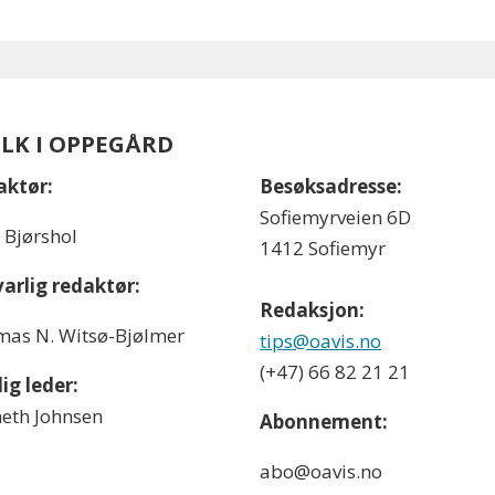
OLK I OPPEGÅRD
aktør:
Besøksadresse:
Sofiemyrveien 6D
l Bjørshol
1412 Sofiemyr
arlig redaktør:
Redaksjon:
as N. Witsø-Bjølmer
tips@oavis.no
(+47) 66 82 21 21
ig leder:
eth Johnsen
Abonnement:
abo@oavis.no