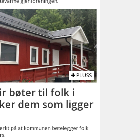
rtevarme gjenforeningen.
PLUSS
bøter til folk i
rker dem som ligger
terkt på at kommunen bøtelegger folk
rs.