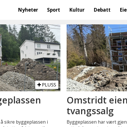
Nyheter
Sport
Kultur
Debatt
Ei
PLUSS
ggeplassen
Omstridt eie
tvangssalg
 å sikre byggeplassen i
Byggeplassen har vært gjens