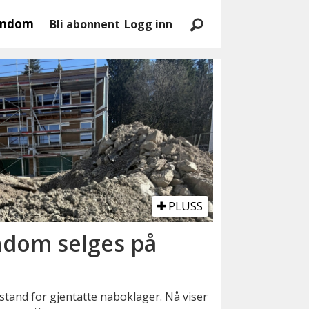
endom
Bli abonnent
Logg inn
PLUSS
ndom selges på
tand for gjentatte naboklager. Nå viser