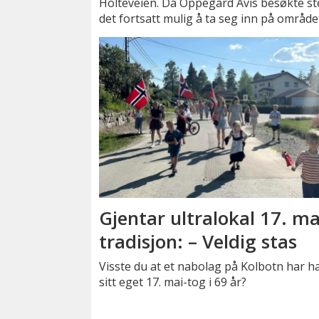
Holteveien. Da Oppegård Avis besøkte sted
det fortsatt mulig å ta seg inn på område
Gjentar ultralokal 17. ma
tradisjon: – Veldig stas
Visste du at et nabolag på Kolbotn har h
sitt eget 17. mai-tog i 69 år?