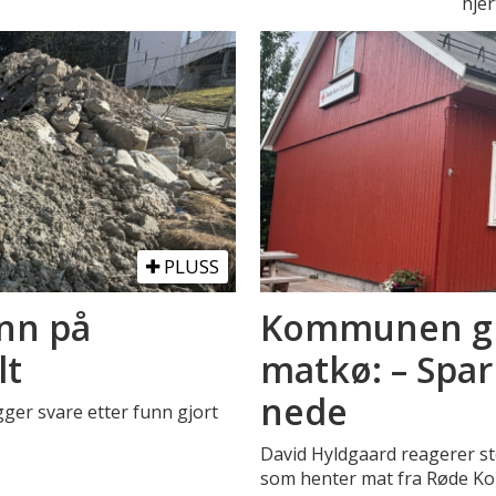
hje
PLUSS
unn på
Kommunen gir 
lt
matkø: – Spa
nede
er svare etter funn gjort
David Hyldgaard reagerer s
som henter mat fra Røde Ko