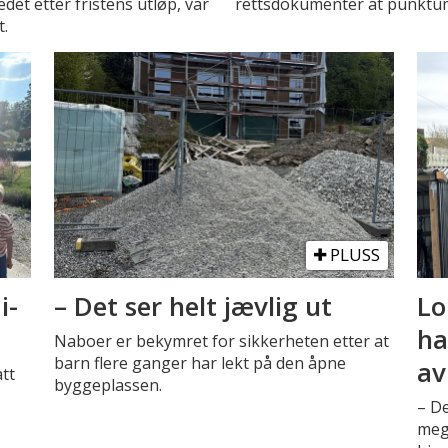
et etter fristens utløp, var
rettsdokumenter at punktum
t.
PLUSS
i-
– Det ser helt jævlig ut
Lo
ha
Naboer er bekymret for sikkerheten etter at
barn flere ganger har lekt på den åpne
av
att
byggeplassen.
– De
meg,