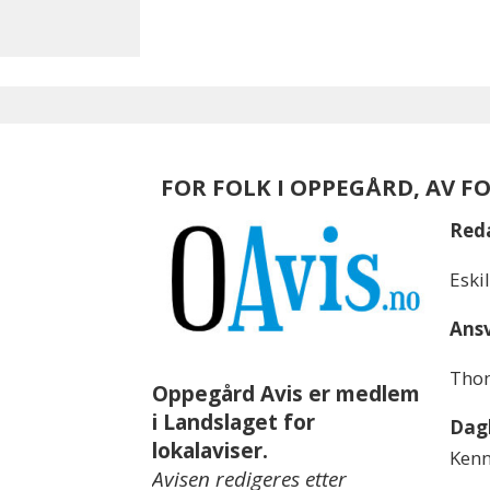
FOR FOLK I OPPEGÅRD, AV F
Red
Eski
Ansv
Thom
Oppegård Avis er medlem
i Landslaget for
Dagl
lokalaviser.
Kenn
Avisen redigeres etter