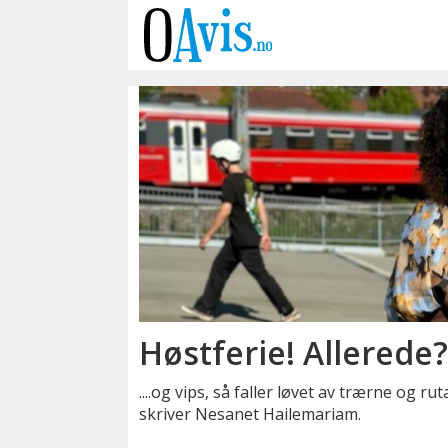
Emne:
hverdagsliv
Høstferie! Allerede
....og vips, så faller løvet av trærne og r
skriver Nesanet Hailemariam.