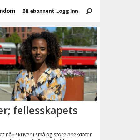
endom
Bli abonnent
Logg inn
r; fellesskapets
 det nå» skriver i små og store anekdoter