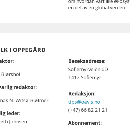
om hvordan vårt lille økos
en del av en global verden.
OLK I OPPEGÅRD
aktør:
Besøksadresse:
Sofiemyrveien 6D
l Bjørshol
1412 Sofiemyr
arlig redaktør:
Redaksjon:
as N. Witsø-Bjølmer
tips@oavis.no
(+47) 66 82 21 21
ig leder:
eth Johnsen
Abonnement: