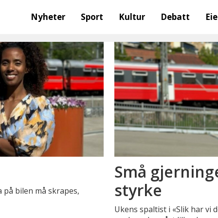
Nyheter
Sport
Kultur
Debatt
Ei
?
Små gjerninge
styrke
uta på bilen må skrapes,
Ukens spaltist i «Slik har vi