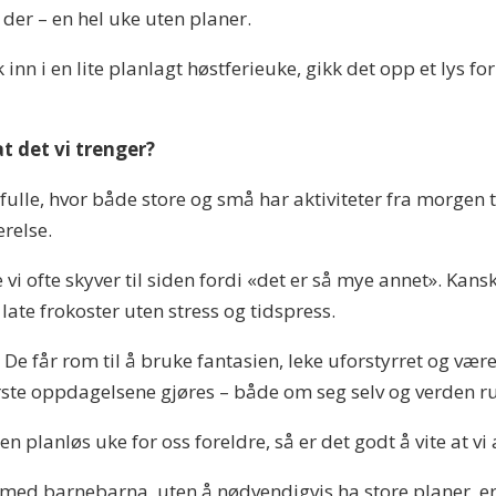
 der – en hel uke uten planer.
kk inn i en lite planlagt høstferieuke, gikk det opp et lys 
t det vi trenger?
r fulle, hvor både store og små har aktiviteter fra morgen 
ærelse.
ne vi ofte skyver til siden fordi «det er så mye annet». Kans
 late frokoster uten stress og tidspress.
 De får rom til å bruke fantasien, leke uforstyrret og væ
ørste oppdagelsene gjøres – både om seg selv og verden 
lanløs uke for oss foreldre, så er det godt å vite at vi 
ag med barnebarna, uten å nødvendigvis ha store planer, e