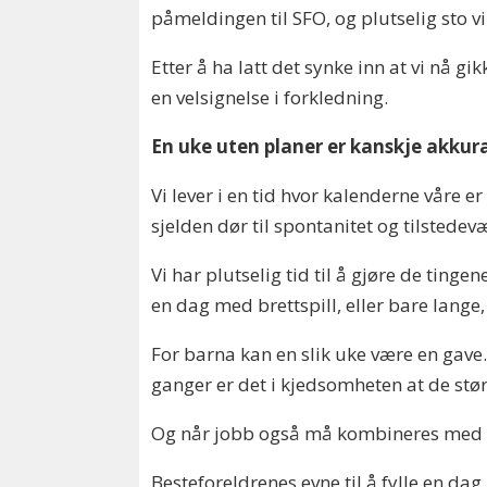
påmeldingen til SFO, og plutselig sto vi
Etter å ha latt det synke inn at vi nå gi
en velsignelse i forkledning.
En uke uten planer er kanskje akkura
Vi lever i en tid hvor kalenderne våre e
sjelden dør til spontanitet og tilstedev
Vi har plutselig tid til å gjøre de tinge
en dag med brettspill, eller bare lange,
For barna kan en slik uke være en gave.
ganger er det i kjedsomheten at de st
Og når jobb også må kombineres med en p
Besteforeldrenes evne til å fylle en d