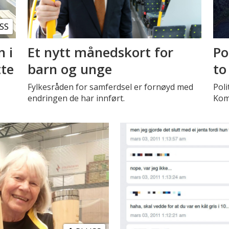
SS
n i
Et nytt månedskort for
Po
tte
barn og unge
to
Fylkesråden for samferdsel er fornøyd med
Poli
endringen de har innført.
Kom