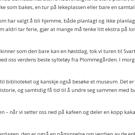
ke som bakes, en tur på lekeplassen eller bare en samta
 som har valgt å bli hjemme, både planlagt og ikke planl
 aldri tar ferie, gjør at mange må tenke litt ekstra på l
ner som den bare kan en høstdag, tok vi turen til Svartskog
med oss verdens beste syltetøy fra Plommegården. I morge
r til biblioteket og kanskje også besøke et museum. Det er
g historie, og samtidig få tid til å undre seg sammen med 
oen – når vi setter oss ned på kafeen og deler en kopp kak
verdagen, den er også en påminnelse om verdien av de enk