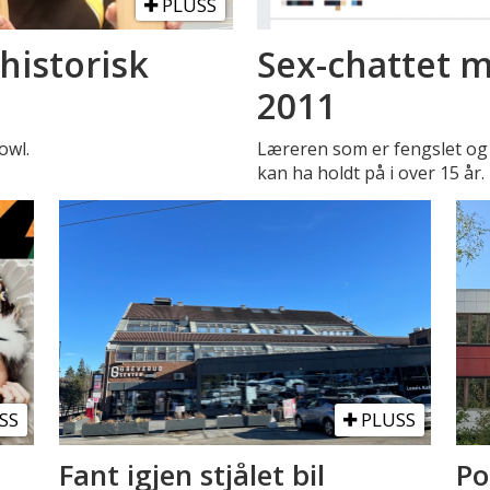
PLUSS
historisk
Sex-chattet m
2011
owl.
Læreren som er fengslet og 
kan ha holdt på i over 15 år.
SS
PLUSS
Fant igjen stjålet bil
Po