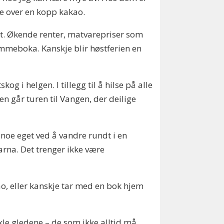
le over en kopp kakao.
agt. Økende renter, matvarepriser som
ommeboka. Kanskje blir høstferien en
 i helgen. I tillegg til å hilse på alle
n går turen til Vangen, der deilige
 noe eget ved å vandre rundt i en
barna. Det trenger ikke være
ao, eller kanskje tar med en bok hjem
le gledene – de som ikke alltid må