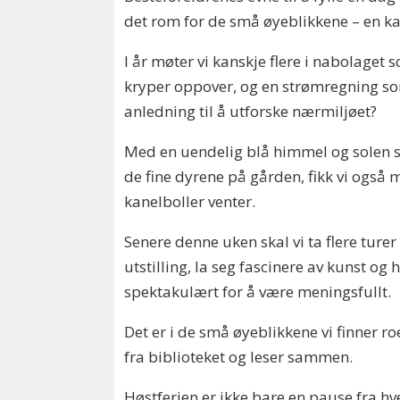
det rom for de små øyeblikkene – en ka
I år møter vi kanskje flere i nabolaget
kryper oppover, og en strømregning som
anledning til å utforske nærmiljøet?
Med en uendelig blå himmel og solen skin
de fine dyrene på gården, fikk vi også 
kanelboller venter.
Senere denne uken skal vi ta flere ture
utstilling, la seg fascinere av kunst o
spektakulært for å være meningsfullt.
Det er i de små øyeblikkene vi finner r
fra biblioteket og leser sammen.
Høstferien er ikke bare en pause fra h