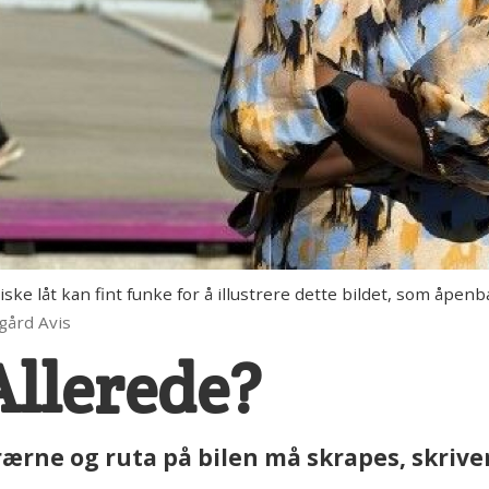
låt kan fint funke for å illustrere dette bildet, som åpenba
gård Avis
Allerede?
av trærne og ruta på bilen må skrapes, skr