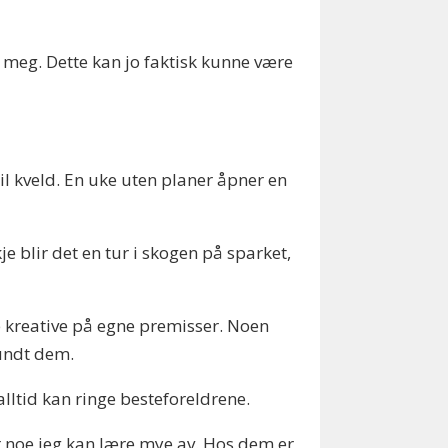
for meg. Dette kan jo faktisk kunne være
til kveld. En uke uten planer åpner en
kje blir det en tur i skogen på sparket,
re kreative på egne premisser. Noen
rundt dem.
alltid kan ringe besteforeldrene.
r noe jeg kan lære mye av. Hos dem er