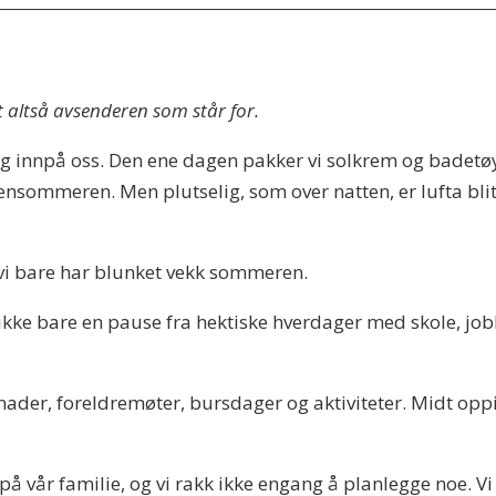
t altså avsenderen som står for.
eg innpå oss. Den ene dagen pakker vi solkrem og badetø
v sensommeren. Men plutselig, som over natten, er lufta bli
 vi bare har blunket vekk sommeren.
ikke bare en pause fra hektiske hverdager med skole, job
der, foreldremøter, bursdager og aktiviteter. Midt oppi 
på vår familie, og vi rakk ikke engang å planlegge noe. Vi