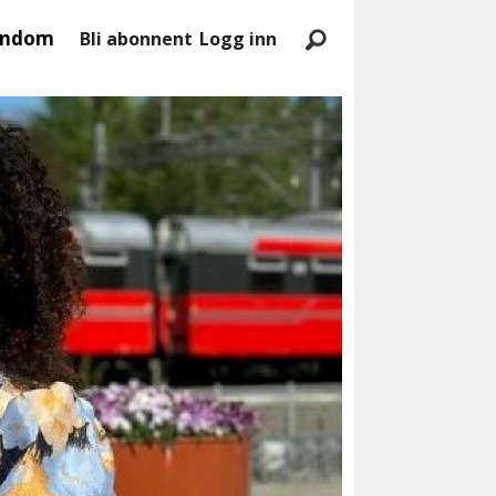
endom
Bli abonnent
Logg inn