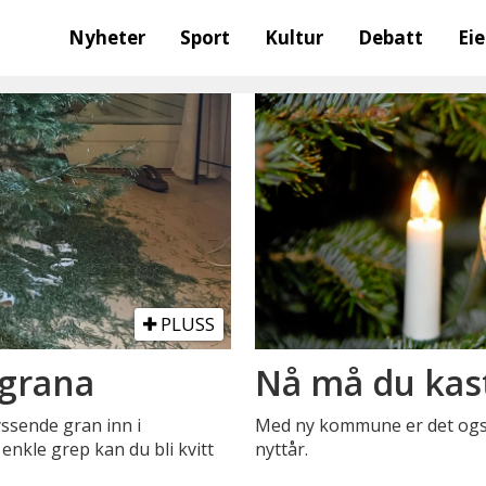
Nyheter
Sport
Kultur
Debatt
Ei
PLUSS
legrana
Nå må du kast
yssende gran inn i
Med ny kommune er det også 
nkle grep kan du bli kvitt
nyttår.