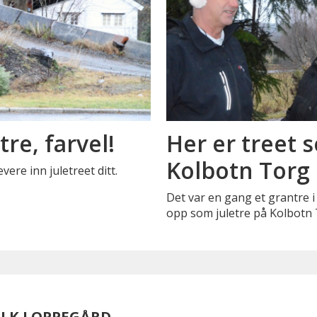
re, farvel!
Her er treet 
Kolbotn Torg
ere inn juletreet ditt.
Det var en gang et grantre i
opp som juletre på Kolbotn 
OLK I OPPEGÅRD