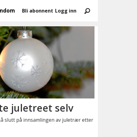
endom
Bli abonnent
Logg inn
e juletreet selv
slutt på innsamlingen av juletrær etter