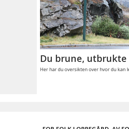
Du brune, utbrukte t
Her har du oversikten over hvor du kan lev
FOR FOLK I OPPEGÅRD, AV F