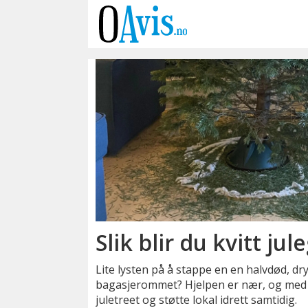
Emne:
juletre
Slik blir du kvitt ju
Lite lysten på å stappe en en halvdød, dr
bagasjerommet? Hjelpen er nær, og med e
juletreet og støtte lokal idrett samtidig.