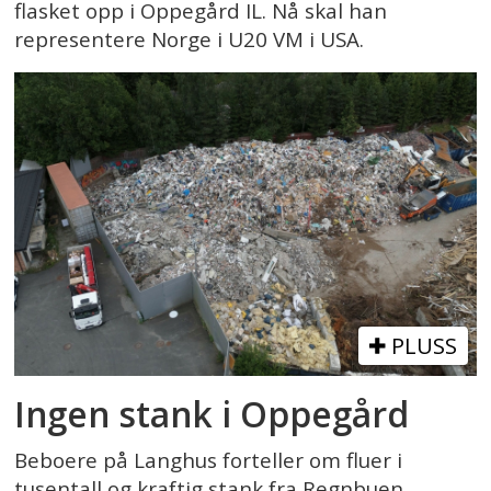
flasket opp i Oppegård IL. Nå skal han
representere Norge i U20 VM i USA.
PLUSS
Ingen stank i Oppegård
Beboere på Langhus forteller om fluer i
tusentall og kraftig stank fra Regnbuen