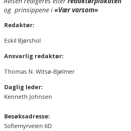
Avisen redigeres etter
redaktørplakaten
og prinsippene i
«Vær varsom»
Redaktør:
Eskil Bjørshol
Ansvarlig redaktør:
Thomas N. Witsø-Bjølmer
Daglig leder:
Kenneth Johnsen
Besøksadresse:
Sofiemyrveien 6D