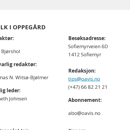
OLK I OPPEGÅRD
aktør:
Besøksadresse:
Sofiemyrveien 6D
l Bjørshol
1412 Sofiemyr
arlig redaktør:
Redaksjon:
as N. Witsø-Bjølmer
tips@oavis.no
(+47) 66 82 21 21
ig leder:
eth Johnsen
Abonnement:
abo@oavis.no