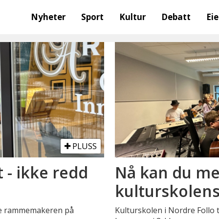
Nyheter
Sport
Kultur
Debatt
Ei
PLUSS
t - ikke redd
Nå kan du mel
kulturskolen
ale rammemakeren på
Kulturskolen i Nordre Follo 