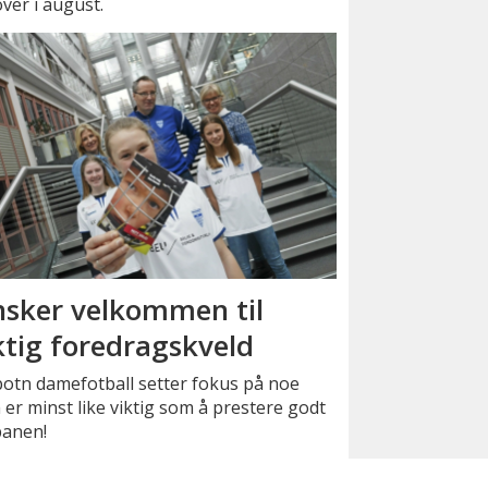
ver i august.
sker velkommen til
ktig foredragskveld
otn damefotball setter fokus på noe
er minst like viktig som å prestere godt
banen!