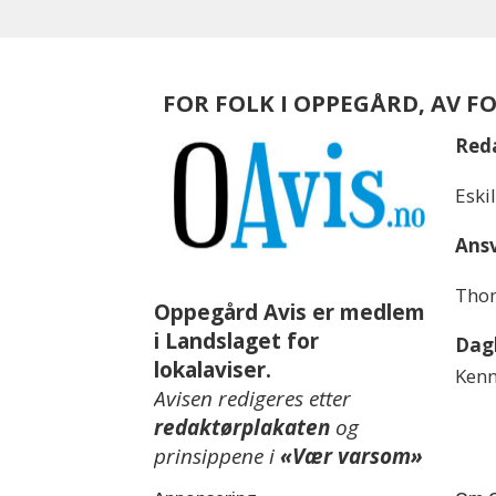
FOR FOLK I OPPEGÅRD, AV F
Red
Eski
Ansv
Thom
Oppegård Avis er medlem
i Landslaget for
Dagl
lokalaviser.
Kenn
Avisen redigeres etter
redaktørplakaten
og
prinsippene i
«Vær varsom»