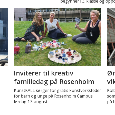
begynner i 3. klasse og oppo
Inviterer til kreativ
Øn
familiedag på Rosenholm
vi
KunstKALL sørger for gratis kunstverksteder
Kolb
for barn og unge på Rosenholm Campus
som 
lørdag 17. august.
på 