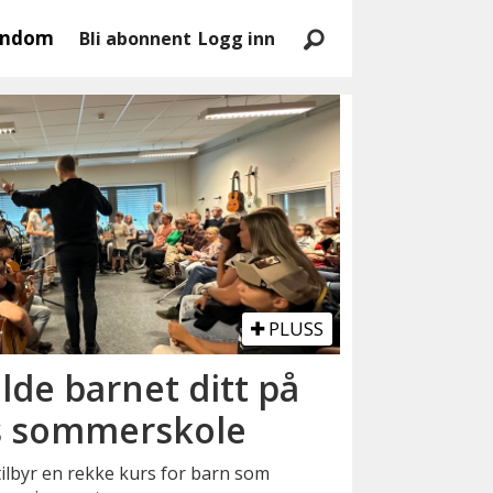
endom
Bli abonnent
Logg inn
PLUSS
de barnet ditt på
s sommerskole
tilbyr en rekke kurs for barn som