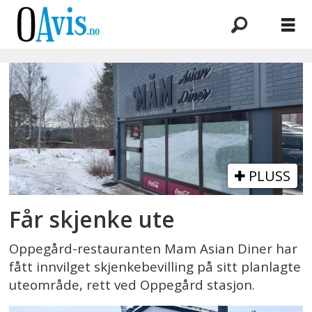
Emne:
mam
asian
diner
PLUSS
Får skjenke ute
Oppegård-restauranten Mam Asian Diner har
fått innvilget skjenkebevilling på sitt planlagte
uteområde, rett ved Oppegård stasjon.