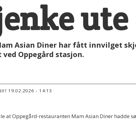
jenke ute
m Asian Diner har fått innvilget skje
t ved Oppegård stasjon.
19.02.2026 - 14:13
TERT
lle at Oppegård-restauranten Mam Asian Diner hadde søk