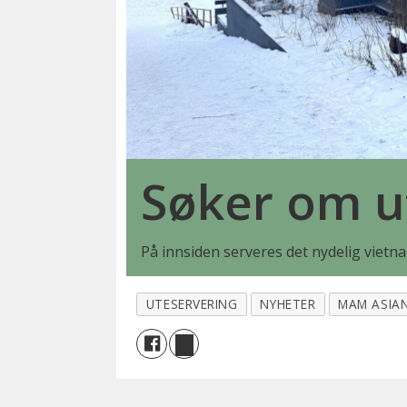
Søker om u
På innsiden serveres det nydelig vietna
UTESERVERING
NYHETER
MAM ASIAN