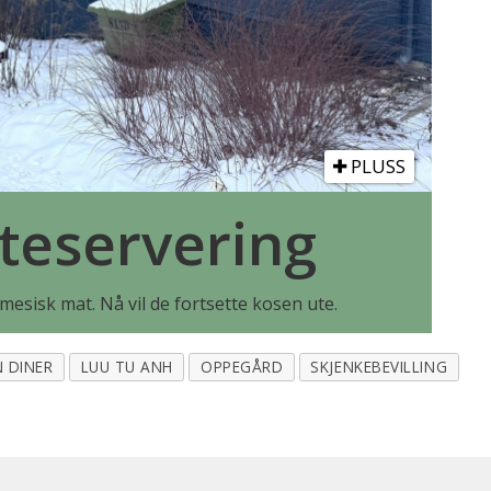
PLUSS
teservering
mesisk mat. Nå vil de fortsette kosen ute.
 DINER
LUU TU ANH
OPPEGÅRD
SKJENKEBEVILLING