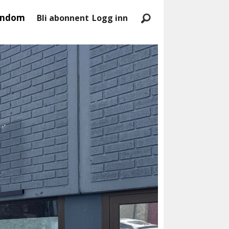
endom
Bli abonnent
Logg inn