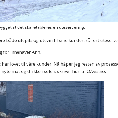
gget at det skal etableres en uteservering.
e både utepils og utevin til sine kunder, så fort uteserve
g for innehaver Anh.
eg har lovet til våre kunder. Nå håper jeg resten av prose
å nyte mat og drikke i solen, skriver hun til OAvis.no.