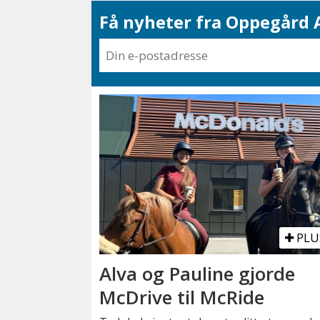
Få nyheter fra Oppegård A
PLU
Alva og Pauline gjorde
McDrive til McRide