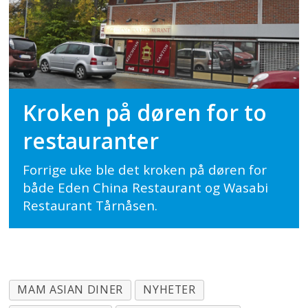
Kroken på døren for to
restauranter
Forrige uke ble det kroken på døren for
både Eden China Restaurant og Wasabi
Restaurant Tårnåsen.
MAM ASIAN DINER
NYHETER