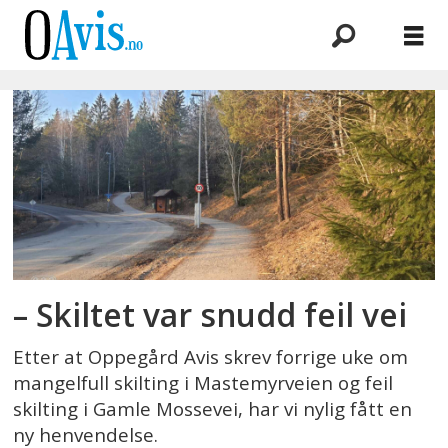
Emne:
mangelfull
skilting
– Skiltet var snudd feil vei
Etter at Oppegård Avis skrev forrige uke om
mangelfull skilting i Mastemyrveien og feil
skilting i Gamle Mossevei, har vi nylig fått en
ny henvendelse.