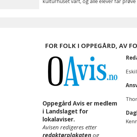
kulturhuset vårt, og alle elever får prøve 
FOR FOLK I OPPEGÅRD, AV F
Red
Eski
Ansv
Thom
Oppegård Avis er medlem
i Landslaget for
Dagl
lokalaviser.
Kenn
Avisen redigeres etter
redaktørplakaten
og