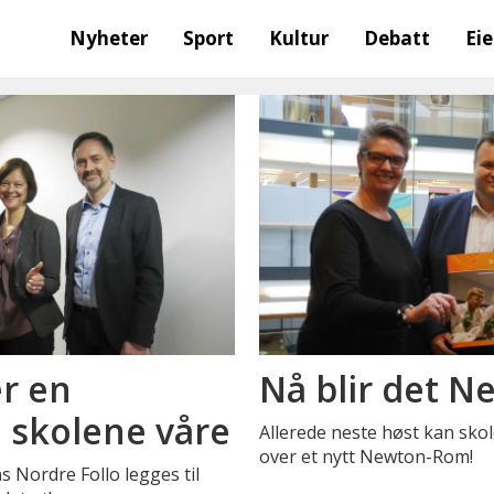
Nyheter
Sport
Kultur
Debatt
Ei
r en
Nå blir det N
 skolene våre
Allerede neste høst kan sko
over et nytt Newton-Rom!
ens Nordre Follo legges til