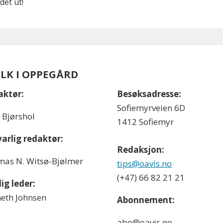
det ut!
OLK I OPPEGÅRD
aktør:
Besøksadresse:
Sofiemyrveien 6D
l Bjørshol
1412 Sofiemyr
arlig redaktør:
Redaksjon:
as N. Witsø-Bjølmer
tips@oavis.no
(+47) 66 82 21 21
ig leder:
eth Johnsen
Abonnement:
abo@oavis.no