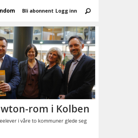
endom
Bli abonnent
Logg inn
ewton-rom i Kolben
leelever i våre to kommuner glede seg