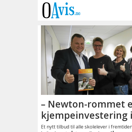
Emne:
newtonrom
– Newton-rommet e
kjempeinvestering i
Et nytt tilbud til alle skolelever i fremtid