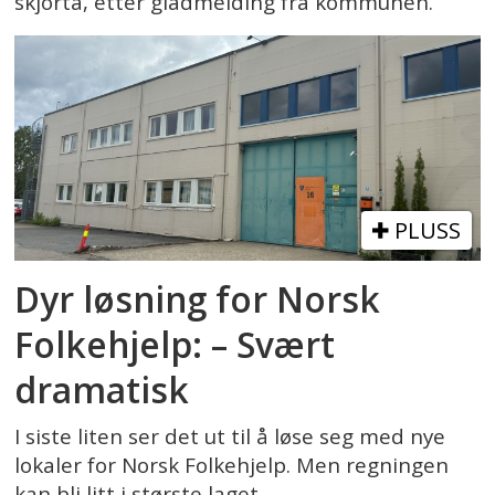
skjorta, etter gladmelding fra kommunen.
PLUSS
Dyr løsning for Norsk
Folkehjelp: – Svært
dramatisk
I siste liten ser det ut til å løse seg med nye
lokaler for Norsk Folkehjelp. Men regningen
kan bli litt i største laget.