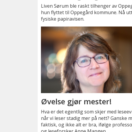
Liven Sørum ble raskt tilhenger av Oppeg
hun flyttet til Oppegård kommune. Nå uttr
fysiske papiravisen.
Øvelse gjør mester!
Hva er det egentlig som skjer med lesee
når vi leser stadig mer på nett? Ganske 
faktisk, og ikke alt er bra, ifølge profess
og leseforsker Anne Mangen.