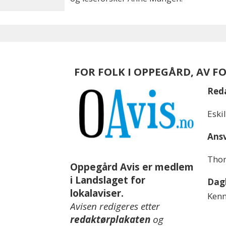
FOR FOLK I OPPEGÅRD, AV F
Red
Eski
Ansv
Thom
Oppegård Avis er medlem
i Landslaget for
Dagl
lokalaviser.
Kenn
Avisen redigeres etter
redaktørplakaten
og