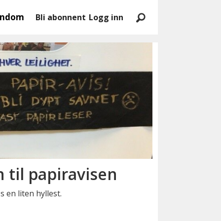
endom
Bli abonnent
Logg inn
n til papiravisen
 en liten hyllest.