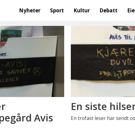
Nyheter
Sport
Kultur
Debatt
Ei
er
En siste hilse
pegård Avis
En trofast leser har sendt oss