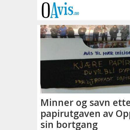
Emne:
papiravis
Minner og savn ett
papirutgaven av Op
sin bortgang