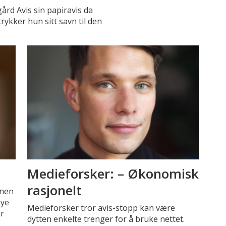
ård Avis sin papiravis da
ykker hun sitt savn til den
Medieforsker: – Økonomisk
rasjonelt
vnen
mye
Medieforsker tror avis-stopp kan være
or
dytten enkelte trenger for å bruke nettet.