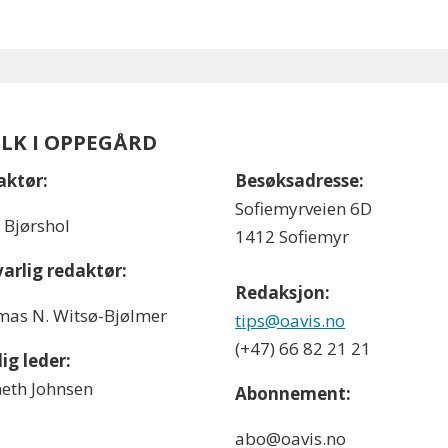
OLK I OPPEGÅRD
aktør:
Besøksadresse:
Sofiemyrveien 6D
l Bjørshol
1412 Sofiemyr
arlig redaktør:
Redaksjon:
as N. Witsø-Bjølmer
tips@oavis.no
(+47) 66 82 21 21
ig leder:
eth Johnsen
Abonnement:
abo@oavis.no