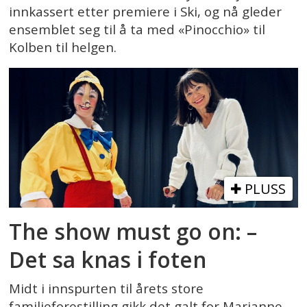
innkassert etter premiere i Ski, og nå gleder
ensemblet seg til å ta med «Pinocchio» til
Kolben til helgen.
PLUSS
The show must go on: –
Det sa knas i foten
Midt i innspurten til årets store
familieforestilling gikk det galt for Marianne