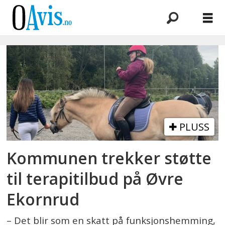
Emne:
søndre
ås
PLUSS
Kommunen trekker støtte
til terapitilbud på Øvre
Ekornrud
– Det blir som en skatt på funksjonshemming,