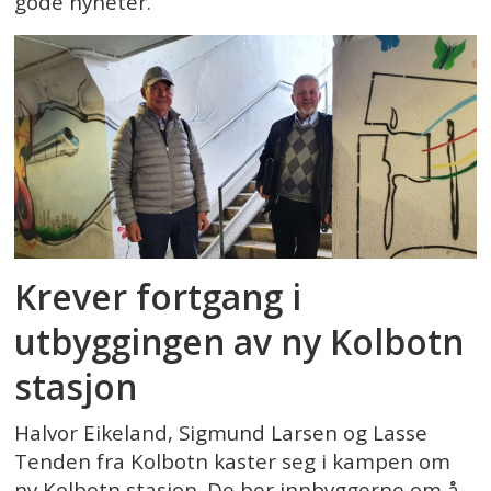
gode nyheter.
Krever fortgang i
utbyggingen av ny Kolbotn
stasjon
Halvor Eikeland, Sigmund Larsen og Lasse
Tenden fra Kolbotn kaster seg i kampen om
ny Kolbotn stasjon. De ber innbyggerne om å