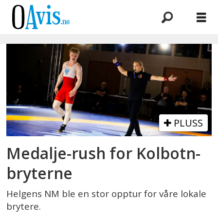
Emne:
sofia
aak
PLUSS
Medalje-rush for Kolbotn-
bryterne
Helgens NM ble en stor opptur for våre lokale
brytere.