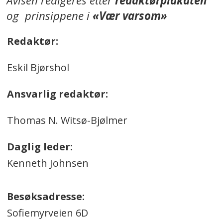
Avisen redigeres etter
redaktørplakaten
og prinsippene i
«Vær varsom»
Redaktør:
Eskil Bjørshol
Ansvarlig redaktør:
Thomas N. Witsø-Bjølmer
Daglig leder:
Kenneth Johnsen
Besøksadresse:
Sofiemyrveien 6D