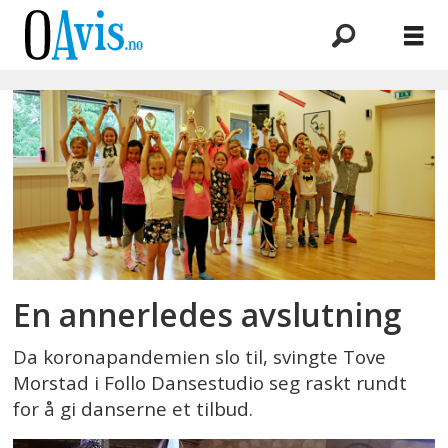
Emne:
tove
morstad
En annerledes avslutning
Da koronapandemien slo til, svingte Tove
Morstad i Follo Dansestudio seg raskt rundt
for å gi danserne et tilbud.