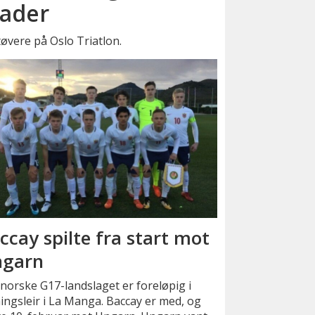
kader
tøvere på Oslo Triatlon.
ccay spilte fra start mot
garn
norske G17-landslaget er foreløpig i
ingsleir i La Manga. Baccay er med, og