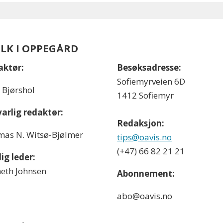
OLK I OPPEGÅRD
aktør:
Besøksadresse:
Sofiemyrveien 6D
l Bjørshol
1412 Sofiemyr
arlig redaktør:
Redaksjon:
as N. Witsø-Bjølmer
tips@oavis.no
(+47) 66 82 21 21
ig leder:
eth Johnsen
Abonnement:
abo@oavis.no