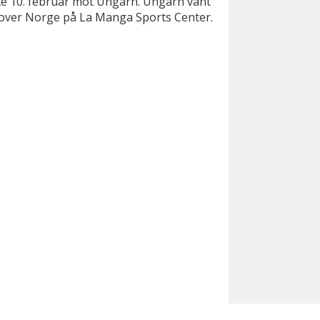
te 10. februar mot Ungarn. Ungarn vant
 over Norge på La Manga Sports Center.