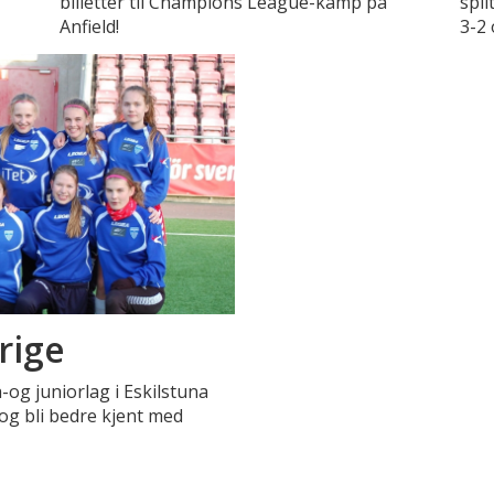
billetter til Champions League-kamp på
spil
Anfield!
3-2
erige
a-og juniorlag i Eskilstuna
g og bli bedre kjent med