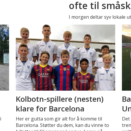
ofte til smås
I morgen deltar syv lokale u
Kolbotn-spillere (nesten)
Ba
klare for Barcelona
Un
i
Her er gutta som gir alt for å komme til
Det 
Barcelona. Støtter du dem, kan du vinne to
tren