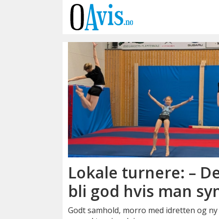
Emne:
treningsleir
Lokale turnere: – De
bli god hvis man sy
Godt samhold, morro med idretten og ny h