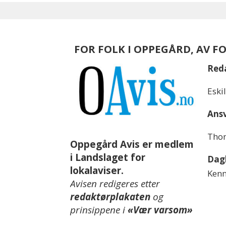
FOR FOLK I OPPEGÅRD, AV F
Red
Eski
Ansv
Thom
Oppegård Avis er medlem
i Landslaget for
Dagl
lokalaviser.
Kenn
Avisen redigeres etter
redaktørplakaten
og
prinsippene i
«Vær varsom»