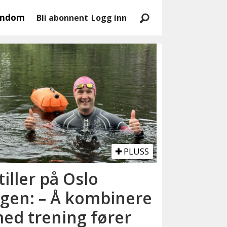
endom
Bli abonnent
Logg inn
PLUSS
tiller på Oslo
rgen: – Å kombinere
med trening fører