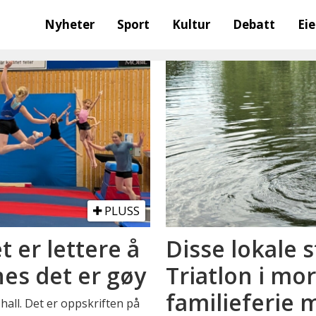
Nyheter
Sport
Kultur
Debatt
Ei
PLUSS
t er lettere å
Disse lokale s
nes det er gøy
Triatlon i mo
familieferie 
all. Det er oppskriften på