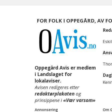
FOR FOLK I OPPEGÅRD, AV F
Red
Eski
Ansv
Thom
Oppegård Avis er medlem
i Landslaget for
Dagl
lokalaviser.
Kenn
Avisen redigeres etter
redaktørplakaten
og
prinsippene i
«Vær varsom»
Annonsering
Om O