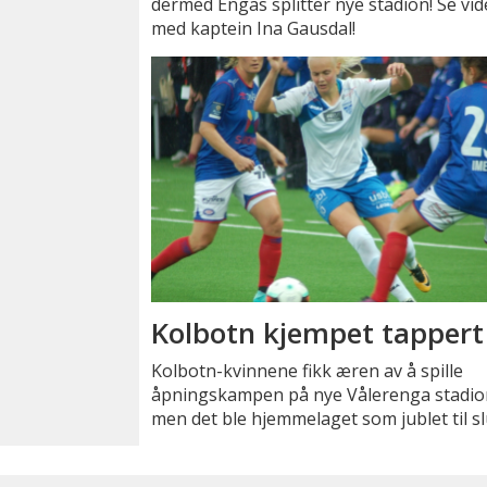
dermed Engas splitter nye stadion! Se vi
med kaptein Ina Gausdal!
Kolbotn kjempet tappert
Kolbotn-kvinnene fikk æren av å spille
åpningskampen på nye Vålerenga stadio
men det ble hjemmelaget som jublet til sl