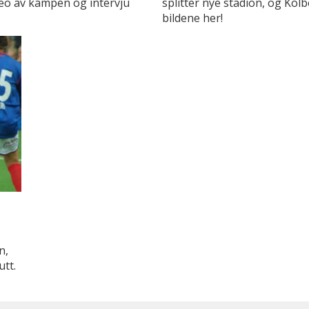
deo av kampen og intervju
splitter nye stadion, og Kol
bildene her!
n,
utt.