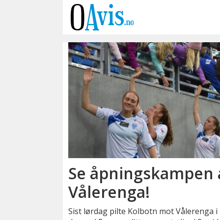
Emne:
vålerenga
kultur-
og
idrettspark
Se åpningskampen 
Vålerenga!
Sist lørdag pilte Kolbotn mot Vålerenga 