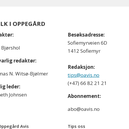
OLK I OPPEGÅRD
aktør:
Besøksadresse:
Sofiemyrveien 6D
l Bjørshol
1412 Sofiemyr
arlig redaktør:
Redaksjon:
as N. Witsø-Bjølmer
tips@oavis.no
(+47) 66 82 21 21
ig leder:
eth Johnsen
Abonnement:
abo@oavis.no
ppegård Avis
Tips oss