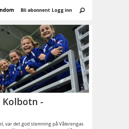
endom
Bli abonnent
Logg inn
 Kolbotn -
del, var det god stemning på Vålerengas