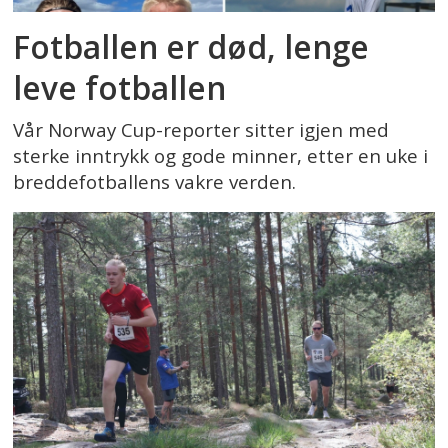
elever som ikke opplever full frihet til å
Fotballen er død, lenge
være seg selv. Derfor avslutter vi
prøveperioden med mangfoldflagget
leve fotballen
etter skoleårets slutt.
Vår Norway Cup-reporter sitter igjen med
sterke inntrykk og gode minner, etter en uke i
Med vennlig hilsen
breddefotballens vakre verden.
Erling Berrum
Rektor