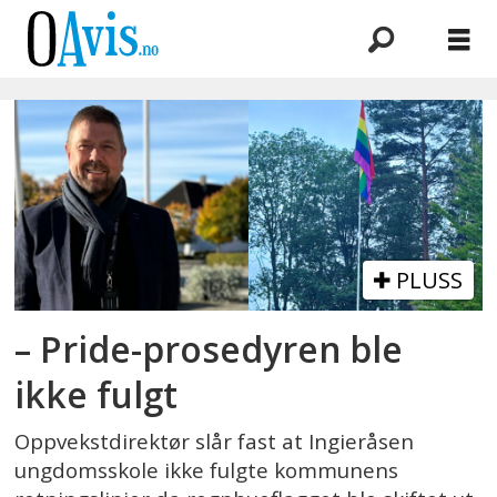
Emne:
ingieråsen
ungdomsskole
PLUSS
– Pride-prosedyren ble
ikke fulgt
Oppvekstdirektør slår fast at Ingieråsen
ungdomsskole ikke fulgte kommunens