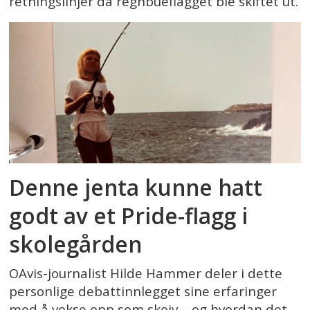
retningslinjer da regnbueflagget ble skiftet ut.
Denne jenta kunne hatt
godt av et Pride-flagg i
skolegården
OAvis-journalist Hilde Hammer deler i dette
personlige debattinnlegget sine erfaringer
med å vokse opp som skeiv – og hvordan det