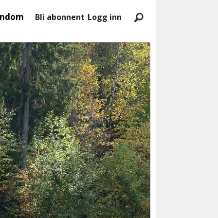
endom
Bli abonnent
Logg inn