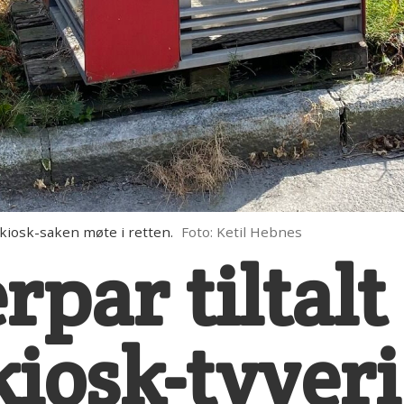
kiosk-saken møte i retten.
Foto: Ketil Hebnes
par tiltalt 
kiosk-tyveri