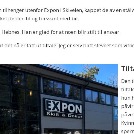
 tilhenger utenfor Expon i Skiveien, kappet de av en stål
kket de den til og forsvant med bil.
 Hebnes. Han er glad for at noen blir stilt til ansvar.
t det nå er tatt ut tiltale. Jeg er selv blitt stevnet som vitn
Tilt
Den t
tilta
hun h
påvir
påvir
Kvinn
sperr