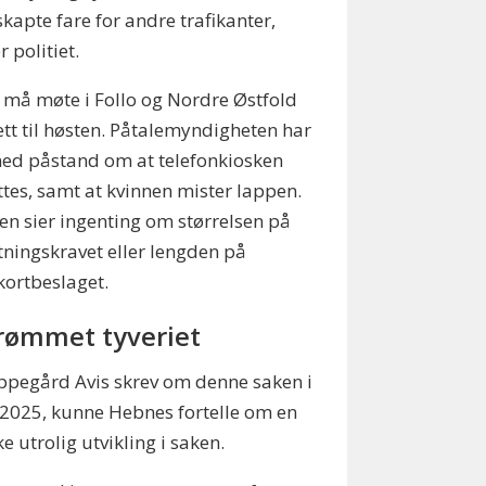
kapte fare for andre trafikanter,
 politiet.
 må møte i Follo og Nordre Østfold
ett til høsten. Påtalemyndigheten har
ned påstand om at telefonkiosken
ttes, samt at kvinnen mister lappen.
len sier ingenting om størrelsen på
tningskravet eller lengden på
kortbeslaget.
rømmet tyveriet
pegård Avis skrev om denne saken i
 2025, kunne Hebnes fortelle om en
e utrolig utvikling i saken.