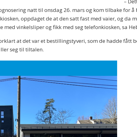
– Det
gnosering natt til onsdag 26. mars og kom tilbake for å h
kiosken, oppdaget de at den satt fast med vaier, og da m
ake med vinkelsliper og fikk med seg telefonkiosken, sa He
rklart at det var et bestillingstyveri, som de hadde fått
er seg til tiltalen.