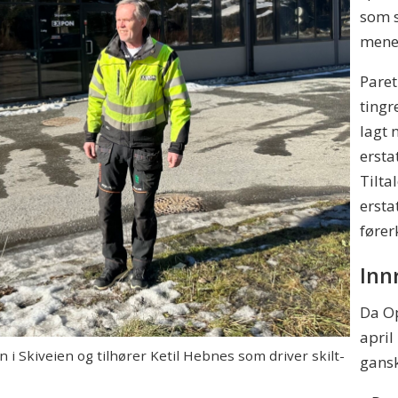
som s
mener
Paret
tingr
lagt 
ersta
Tilta
ersta
fører
Inn
Da Op
april
i Skiveien og tilhører Ketil Hebnes som driver skilt-
gansk