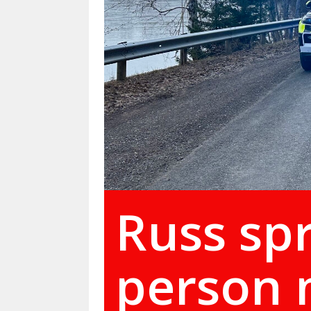
Russ sp
person 