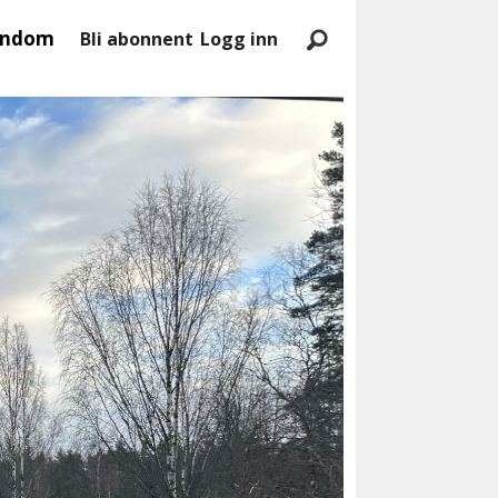
endom
Bli abonnent
Logg inn