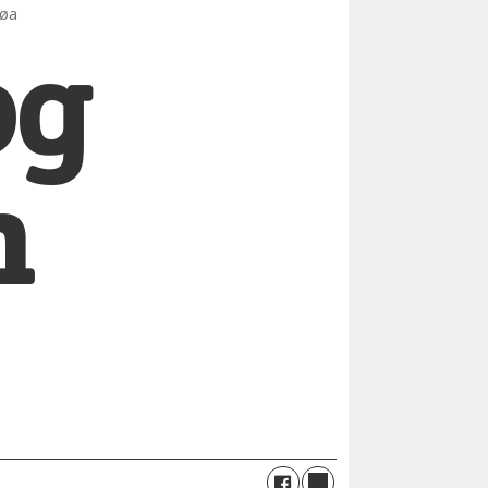
røa
og
n