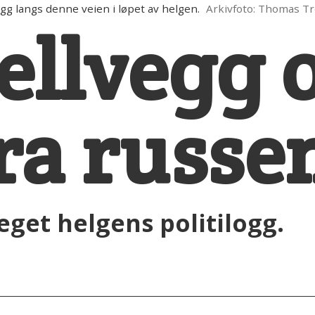
gg langs denne veien i løpet av helgen.
Arkivfoto: Thomas T
fjellvegg 
fra russe
reget helgens politilogg.