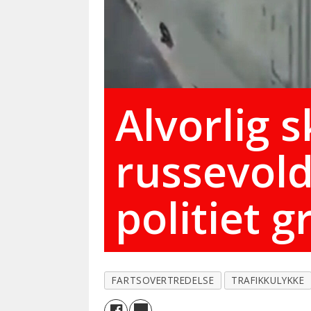
Alvorlig 
russevold
politiet g
FARTSOVERTREDELSE
TRAFIKKULYKKE