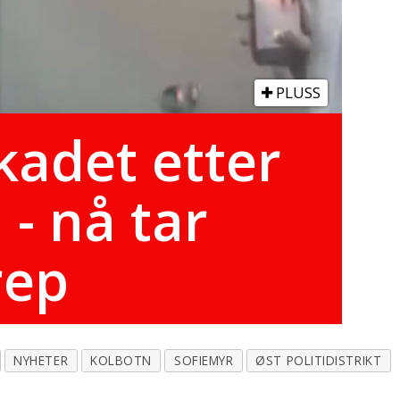
PLUSS
skadet etter
 - nå tar
rep
NYHETER
KOLBOTN
SOFIEMYR
ØST POLITIDISTRIKT