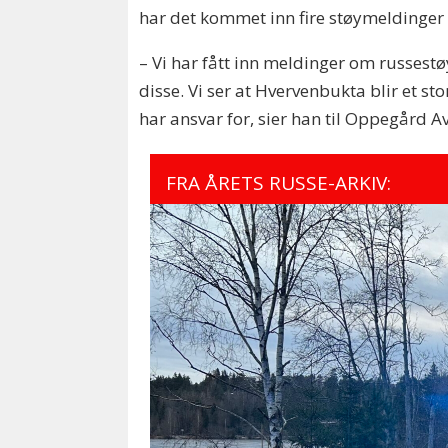
har det kommet inn fire støymeldinger 
– Vi har fått inn meldinger om russest
disse. Vi ser at Hvervenbukta blir et s
har ansvar for, sier han til Oppegård A
FRA ÅRETS RUSSE-ARKIV: