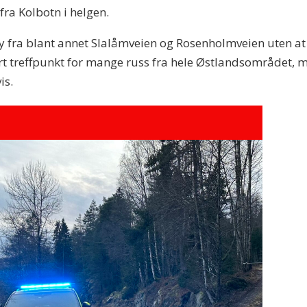
fra Kolbotn i helgen.
øy fra blant annet Slalåmveien og Rosenholmveien uten at
tort treffpunkt for mange russ fra hele Østlandsområdet, m
vis.