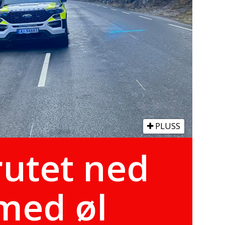
PLUSS
rutet ned
med øl