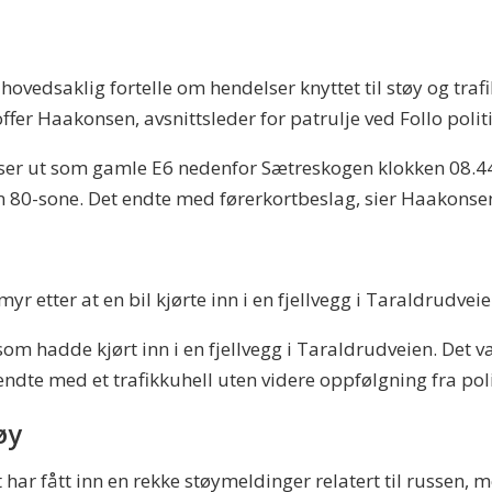
 hovedsaklig fortelle om hendelser knyttet til støy og traf
offer Haakonsen, avsnittsleder for patrulje ved Follo polit
ser ut som gamle E6 nedenfor Sætreskogen klokken 08.44 i
en 80-sone. Det endte med førerkortbeslag, sier Haakonse
fiemyr etter at en bil kjørte inn i en fjellvegg i Taraldrud
 som hadde kjørt inn i en fjellvegg i Taraldrudveien. Det 
 endte med et trafikkuhell uten videre oppfølgning fra poli
øy
t har fått inn en rekke støymeldinger relatert til russen, m