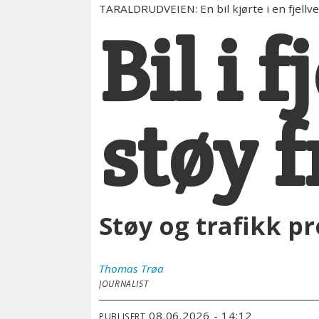
TARALDRUDVEIEN: En bil kjørte i en fjellve
Bil i 
støy 
Støy og trafikk p
Thomas
Trøa
JOURNALIST
08.06.2026 - 14:12
PUBLISERT