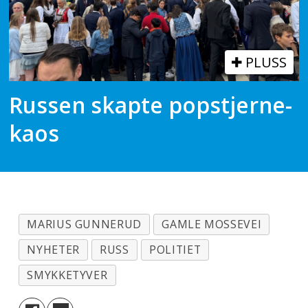
PLUSS
Russen skapte popstjerne-
kaos
MARIUS GUNNERUD
GAMLE MOSSEVEI
NYHETER
RUSS
POLITIET
SMYKKETYVER