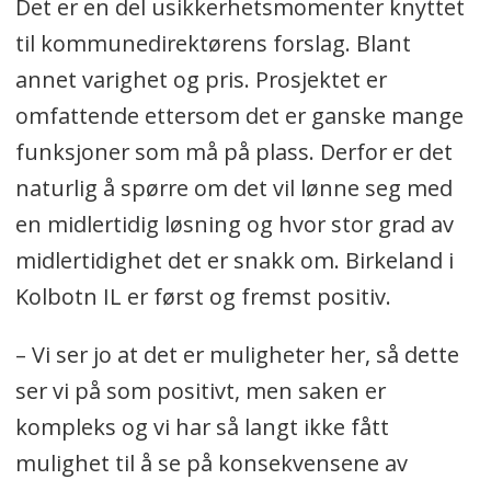
Det er en del usikkerhetsmomenter knyttet
minst ni dusjer. Det skal også være et
til kommunedirektørens forslag. Blant
førstehjelpsrom i hver garderobe.
annet varighet og pris. Prosjektet er
Dommergarderobe med
omfattende ettersom det er ganske mange
konferanserom, to separate
funksjoner som må på plass. Derfor er det
avdelinger med omkledningsplass,
naturlig å spørre om det vil lønne seg med
toalett og dusj.
en midlertidig løsning og hvor stor grad av
midlertidighet det er snakk om. Birkeland i
Dopingkontrollrom med egne
Kolbotn IL er først og fremst positiv.
toaletter til urinprøver.
Delegatrom med tilgang til vann og
– Vi ser jo at det er muligheter her, så dette
toalett.
ser vi på som positivt, men saken er
kompleks og vi har så langt ikke fått
Kilde: Nordre Follo kommune
mulighet til å se på konsekvensene av