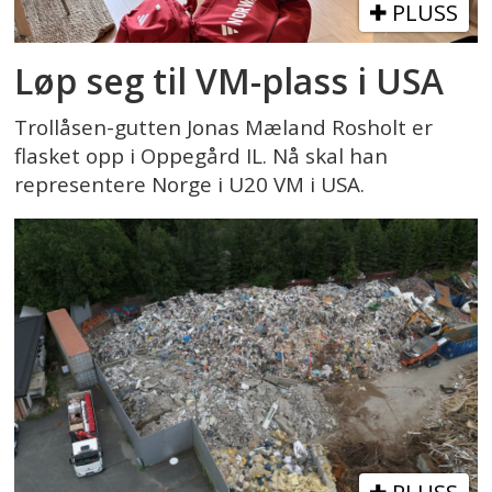
PLUSS
Løp seg til VM-plass i USA
Trollåsen-gutten Jonas Mæland Rosholt er
flasket opp i Oppegård IL. Nå skal han
representere Norge i U20 VM i USA.