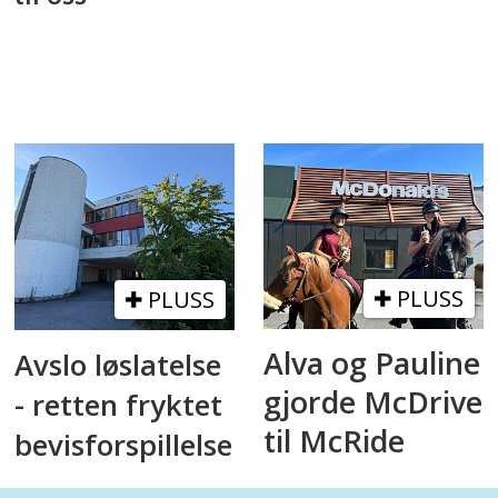
PLUSS
PLUSS
Alva og Pauline
Avslo løslatelse
gjorde McDrive
- retten fryktet
til McRide
bevisforspillelse