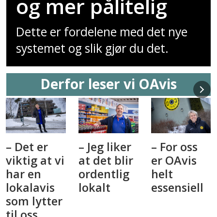
og mer pålitelig
Dette er fordelene med det nye
systemet og slik gjør du det.
Derfor leser vi OAvis
– Jeg liker
– For oss
– OAvis
at det blir
er OAvis
har blitt
ordentlig
helt
viktigere
lokalt
essensiell
for meg