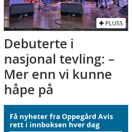
PLUSS
Debuterte i
nasjonal tevling: –
Mer enn vi kunne
håpe på
Få nyheter fra Oppegård Avis
rett i innboksen hver dag