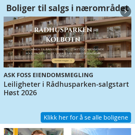
Boliger til salgs i nærområdet
PRIVATMEGLEREN
Rekkehus. Skogsåsen 9B, 1412
Sofiemyr. Bruksareal 119 KVM
Prisantydning 7 490 000
Klikk her for å se alle boligene