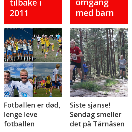
omgang
tilbake i
med barn
2011
Fotballen er død,
Siste sjanse!
lenge leve
Søndag smeller
fotballen
det på Tårnåsen