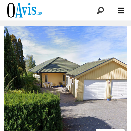
Oavis
-
Oppegård
avis