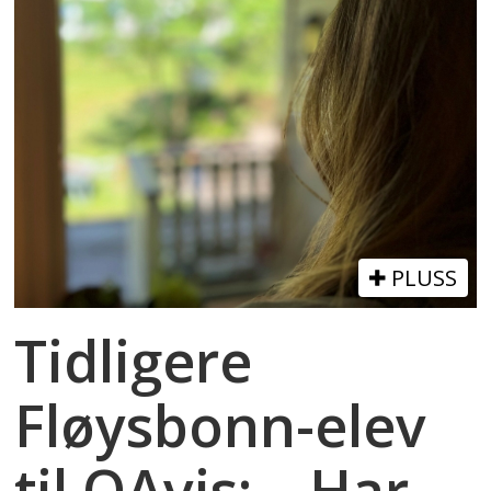
PLUSS
Tidligere
Fløysbonn-elev
til OAvis: – Har