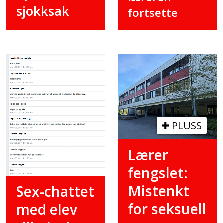
sjokksak
fortsette
PLUSS
Lærer
fengslet:
Mistenkt
Sex-chattet
for seksuell
med elev