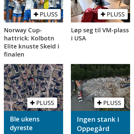
PLUSS
PLUSS
Norway Cup-
Løp seg til VM-plass
hattrick: Kolbotn
i USA
Elite knuste Skeid i
finalen
PLUSS
PLUSS
Ble ukens
Ingen stank i
dyreste
Oppegård