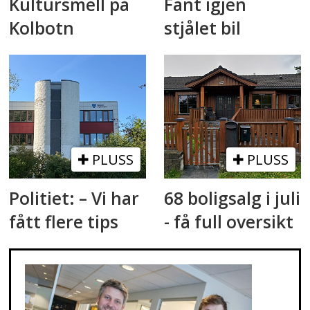
Kultursmell på
Fant igjen
Kolbotn
stjålet bil
PLUSS
PLUSS
Politiet: – Vi har
68 boligsalg i juli
fått flere tips
- få full oversikt